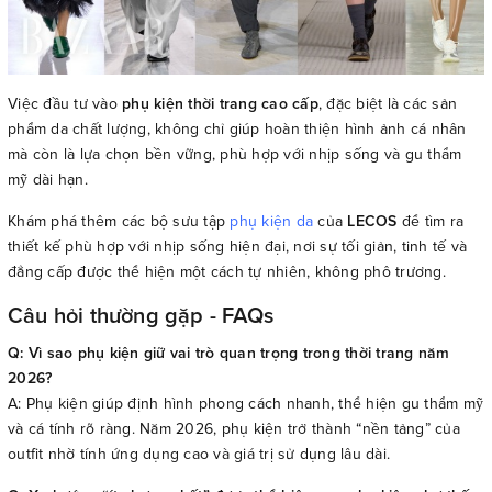
Việc đầu tư vào
phụ kiện thời trang cao cấp
, đặc biệt là các sản
phẩm da chất lượng, không chỉ giúp hoàn thiện hình ảnh cá nhân
mà còn là lựa chọn bền vững, phù hợp với nhịp sống và gu thẩm
mỹ dài hạn.
Khám phá thêm các bộ sưu tập
phụ kiện da
của
LECOS
để tìm ra
thiết kế phù hợp với nhịp sống hiện đại, nơi sự tối giản, tinh tế và
đẳng cấp được thể hiện một cách tự nhiên, không phô trương.
Câu hỏi thường gặp - FAQs
Q: Vì sao phụ kiện giữ vai trò quan trọng trong thời trang năm
2026?
A: Phụ kiện giúp định hình phong cách nhanh, thể hiện gu thẩm mỹ
và cá tính rõ ràng. Năm 2026, phụ kiện trở thành “nền tảng” của
outfit nhờ tính ứng dụng cao và giá trị sử dụng lâu dài.