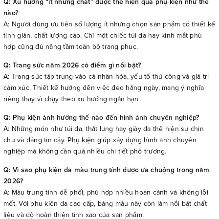
Q: Xu hướng “ít nhưng chất” được thể hiện qua phụ kiện như thế
nào?
A: Người dùng ưu tiên số lượng ít nhưng chọn sản phẩm có thiết kế
tinh giản, chất lượng cao. Chỉ một chiếc túi da hay kính mắt phù
hợp cũng đủ nâng tầm toàn bộ trang phục.
Q: Trang sức năm 2026 có điểm gì nổi bật?
A: Trang sức tập trung vào cá nhân hóa, yếu tố thủ công và giá trị
cảm xúc. Thiết kế hướng đến việc đeo hằng ngày, mang ý nghĩa
riêng thay vì chạy theo xu hướng ngắn hạn.
Q: Phụ kiện ảnh hưởng thế nào đến hình ảnh chuyên nghiệp?
A: Những món như túi da, thắt lưng hay giày da thể hiện sự chỉn
chu và đáng tin cậy. Phụ kiện giúp xây dựng hình ảnh chuyên
nghiệp mà không cần quá nhiều chi tiết phô trương.
Q: Vì sao phụ kiện da màu trung tính được ưa chuộng trong năm
2026?
A: Màu trung tính dễ phối, phù hợp nhiều hoàn cảnh và không lỗi
mốt. Với phụ kiện da cao cấp, bảng màu này còn làm nổi bật chất
liệu và độ hoàn thiện tinh xảo của sản phẩm.