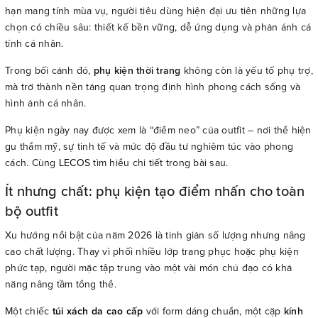
hạn mang tính mùa vụ, người tiêu dùng hiện đại ưu tiên những lựa
chọn có chiều sâu: thiết kế bền vững, dễ ứng dụng và phản ánh cá
tính cá nhân.
Trong bối cảnh đó,
phụ kiện thời trang
không còn là yếu tố phụ trợ,
mà trở thành nền tảng quan trọng định hình phong cách sống và
hình ảnh cá nhân.
Phụ kiện ngày nay được xem là “điểm neo” của outfit – nơi thể hiện
gu thẩm mỹ, sự tinh tế và mức độ đầu tư nghiêm túc vào phong
cách. Cùng
LECOS
tìm hiểu chi tiết trong bài sau.
Ít nhưng chất: phụ kiện tạo điểm nhấn cho toàn
bộ outfit
Xu hướng nổi bật của năm 2026 là tinh giản số lượng nhưng nâng
cao chất lượng. Thay vì phối nhiều lớp trang phục hoặc phụ kiện
phức tạp, người mặc tập trung vào một vài món chủ đạo có khả
năng nâng tầm tổng thể.
Một chiếc
túi xách da cao cấp
với form dáng chuẩn, một cặp
kính