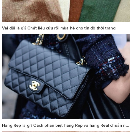
Vải đũi là gì? Chất liệu cứu rỗi mùa hè cho tín đồ thời trang
Hàng Rep là gì? Cách phân biệt hàng Rep và hàng Real chuẩn nhất