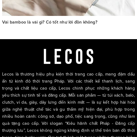
Vải bamboo là vải gì? Có tốt như lời đồn không?
Lecos là thương hiệu phụ kiện thời trang cao cấp, mang đậm dấu
ấn từ kinh đô thời trang Pháp. Với các thiết kế thanh lịch, sang
trọng và chất liệu cao cấp, Lecos chinh phục những khách hàng
yêu thích sự tinh tế và đẳng cấp. Mỗi sản phẩm — từ túi xách, balo,
clutch, ví da, giày, dây lưng đến kính mắt — là sự kết hợp hài hòa
giữa nghệ thuật chế tác và gu thẩm mỹ hiện đại, phù hợp trong
nhiều hoàn cảnh: công sở, dạo phố, tiệc sang trọng, cũng như làm
quà tặng cao cấp. Với slogan “Kiêu hãnh chất Pháp - Đẳng cấp
thượng lưu”, Lecos không ngừng khẳng định vị thế trên bản đồ thời