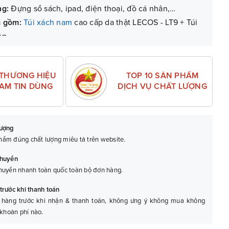
ng:
Đựng sổ sách, ipad, điện thoại, đồ cá nhân,…
m gồm:
Túi xách nam
cao cấp da thật LECOS - LT9 + Túi
ộp.
 (với lỗi do sản xuất).
TOP 10 SẢN PHẨM
 THƯƠNG HIỆU
DỊCH VỤ CHẤT LƯỢNG
NAM TIN DÙNG
lượng
ẩm đúng chất lượng miêu tả trên website.
chuyển
huyển nhanh toàn quốc toàn bộ đơn hàng.
trước khi thanh toán
 hàng trước khi nhận & thanh toán, không ưng ý không mua không
 khoản phí nào.