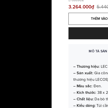
LT0009DE
3.264.000₫
5.44
THÊM VÀO
MÔ TẢ SẢN
– Thương hiệu:
LEC
– Sản xuất:
Gia côn
thương hiệu LECOS)
– Màu sắc:
Đen.
–
Kích thước:
38 x 2
– Chất liệu:
Da bò t
– Kiểu dáng:
Túi cầ