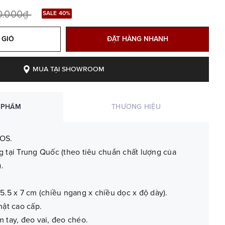
0.000₫
SALE 40%
 GIỎ
ĐẶT HÀNG NHANH
MUA TẠI SHOWROOM
 PHẨM
THƯƠNG HIỆU
OS.
g tại Trung Quốc (theo tiêu chuẩn chất lượng của
.
5.5 x 7 cm (chiều ngang x chiều dọc x độ dày).
hật cao cấp.
m tay, đeo vai, đeo chéo.