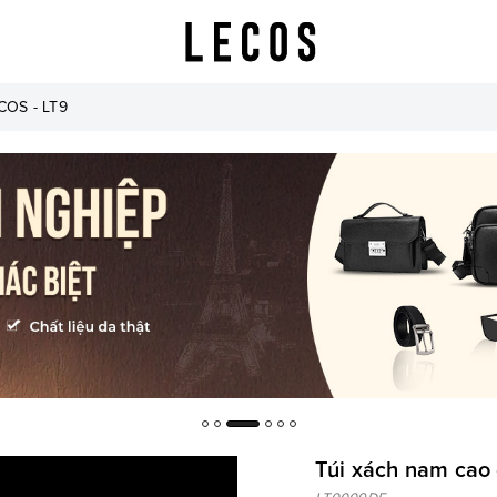
COS - LT9
Túi xách nam cao 