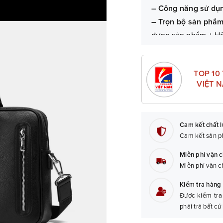
– Công năng sử dụ
– Trọn bộ sản phẩ
đựng sản phẩm + H
– Bảo hành:
06 tháng
TOP 10
VIỆT 
Cam kết chất 
Cam kết sản ph
Miễn phí vận 
Miễn phí vận c
Kiểm tra hàng 
Được kiểm tra
phải trả bất cứ