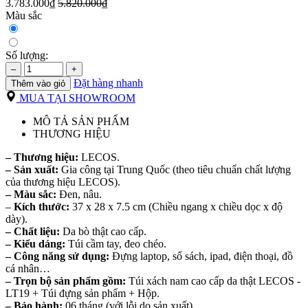
3.783.000₫
5.820.000₫
Màu sắc
Số lượng:
–
+
Đặt hàng nhanh
Thêm vào giỏ
MUA TẠI SHOWROOM
MÔ TẢ SẢN PHẨM
THƯƠNG HIỆU
– Thương hiệu:
LECOS.
– Sản xuất:
Gia công tại Trung Quốc (theo tiêu chuẩn chất lượng
của thương hiệu LECOS).
– Màu sắc:
Đen, nâu.
–
Kích thước:
37 x 28 x 7.5 cm (Chiều ngang x chiều dọc x độ
dày).
– Chất liệu:
Da bò thật cao cấp.
– Kiểu dáng:
Túi cầm tay, đeo chéo.
– Công năng sử dụng:
Đựng laptop, sổ sách, ipad, điện thoại, đồ
cá nhân…
– Trọn bộ sản phẩm gồm:
Túi xách nam cao cấp da thật LECOS -
LT19 + Túi đựng sản phẩm + Hộp.
– Bảo hành:
06 tháng (với lỗi do sản xuất).