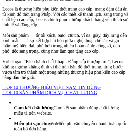
Lecos là thương hiệu phụ kiện thời trang cao cấp, mang đậm dấu ấn
từ kinh đô thời trang Pháp. Với các thiết kế thanh lịch, sang trọng và
chất liệu cao cấp, Lecos chinh phục những khách hàng yêu thích sự
tinh tế và đẳng cấp.
Mỗi sản phẩm — từ túi xách, balo, clutch, ví da, giày, dây lưng đến
kính mắt — là sự kết hợp hài hòa giữa nghệ thuật chế tác và gu
thẩm mỹ hiện đại, phù hợp trong nhiều hoàn cảnh: công sở, dạo
phố, tiệc sang trọng, cũng như làm quà tặng cao cấp.
Với slogan “Kiêu hãnh chất Pháp - Đẳng cấp thượng lưu”, Lecos
không ngừng khẳng định vị thế trên bản đồ thời trang, từng bước
vươn tầm trở thành một trong những thương hiệu phụ kiện cao cấp
hàng đầu thế giới.
TOP 10 THƯƠNG HIỆU VIỆT NAM TIN DÙNG
TOP 10 SẢN PHẨM DỊCH VỤ CHẤT LƯỢNG
Cam kết chất lượng
Cam kết sản phẩm đúng chất lượng
miêu tả trên website.
Miễn phí vận chuyển
Miễn phí vận chuyển nhanh toàn quốc
toàn bộ đơn hàng.