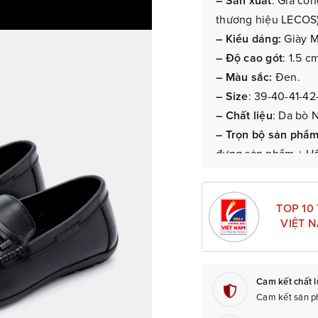
– Sản xuất
: Gia cô
thương hiệu LECOS
– Kiểu dáng:
Giày M
– Độ cao gót
: 1.5 c
– Màu sắc:
Đen.
– Size
: 39-40-41-42
– Chất liệu
: Da bò 
– Trọn bộ sản phẩ
đựng sản phẩm + H
– Bảo hành:
06 thán
TOP 10
VIỆT 
Cam kết chất 
Cam kết sản ph