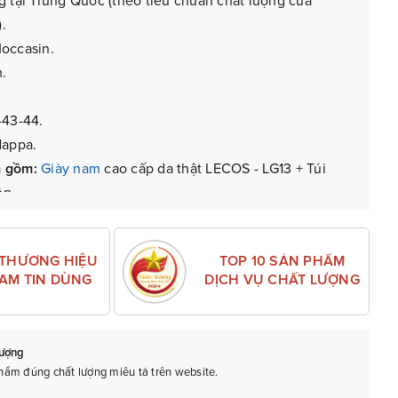
ng tại Trung Quốc (theo tiêu chuẩn chất lượng của
).
occasin.
m.
-43-44.
Nappa.
m gồm:
Giày nam
cao cấp da thật LECOS - LG13 + Túi
ộp.
g (với lỗi do sản xuất).
TOP 10 SẢN PHẨM
 THƯƠNG HIỆU
DỊCH VỤ CHẤT LƯỢNG
NAM TIN DÙNG
lượng
ẩm đúng chất lượng miêu tả trên website.