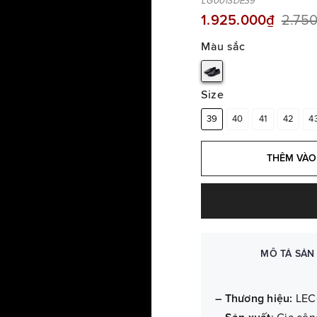
LG0013DE39
1.925.000₫
2.75
Màu sắc
Size
39
40
41
42
4
THÊM VÀO
MÔ TẢ SẢN
– Thương hiệu:
LEC