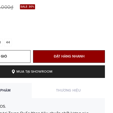
0.000₫
SALE 30%
3
44
 GIỎ
ĐẶT HÀNG NHANH
MUA TẠI SHOWROOM
 PHẨM
THƯƠNG HIỆU
OS.