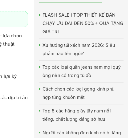
FLASH SALE | TOP THIẾT KẾ BÁN
CHẠY ƯU ĐÃI ĐẾN 50% + QUÀ TẶNG
GIÁ TRỊ
c lựa chọn
ệ thuật
Xu hướng túi xách nam 2026: Siêu
phẩm nào lên ngôi?
Top các loại quần jeans nam mọi quý
ông nên có trong tủ đồ
n lựa kỹ
Cách chọn các loại gọng kính phù
ác dịp tri ân
hợp từng khuôn mặt
Top 8 các hãng giày tây nam nổi
tiếng, chất lượng đáng sở hữu
Người cận không đeo kính có bị tăng