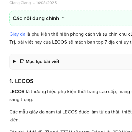
Giang Giang
14/08/2025
Các nội dung chính
Giày da
là phụ kiện thể hiện phong cách và sự chỉn chu c
Trị
, bài viết này của
LECOS
sẽ mách bạn top 7 địa chỉ uy 
📑 Mục lục bài viết
1. LECOS
LECOS
là thương hiệu phụ kiện thời trang cao cấp, mang
sang trọng.
Các mẫu
giày da nam
tại LECOS được làm từ da thật, thiết
kiện.