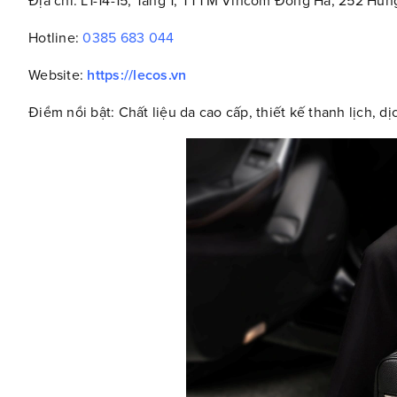
Địa chỉ: L1-14-15, Tầng 1, TTTM Vincom Đông Hà, 252 H
Hotline:
0385 683 044
Website:
https://lecos.vn
Điểm nổi bật: Chất liệu da cao cấp, thiết kế thanh lịch, 