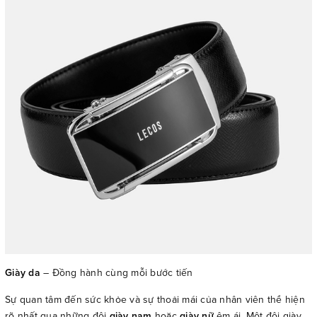
Giày da
– Đồng hành cùng mỗi bước tiến
Sự quan tâm đến sức khỏe và sự thoải mái của nhân viên thể hiện
rõ nhất qua những đôi
giày nam
hoặc
giày nữ
êm ái. Một đôi giày