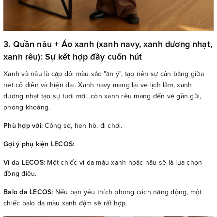
3. Quần nâu + Áo xanh (xanh navy, xanh dương nhạt,
xanh rêu): Sự kết hợp đầy cuốn hút
Xanh và nâu là cặp đôi màu sắc "ăn ý", tạo nên sự cân bằng giữa
nét cổ điển và hiện đại. Xanh navy mang lại vẻ lịch lãm, xanh
dương nhạt tạo sự tươi mới, còn xanh rêu mang đến vẻ gần gũi,
phóng khoáng.
Phù hợp với:
Công sở, hẹn hò, đi chơi.
Gợi ý phụ kiện LECOS:
Ví da LECOS:
Một chiếc
ví da
màu xanh hoặc nâu sẽ là lựa chọn
đồng điệu.
Balo da LECOS:
Nếu bạn yêu thích phong cách năng động, một
chiếc balo da màu xanh đậm sẽ rất hợp.