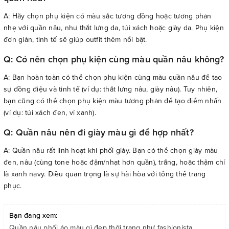
A: Hãy chọn phụ kiện có màu sắc tương đồng hoặc tương phản
nhẹ với quần nâu, như thắt lưng da, túi xách hoặc giày da. Phụ kiện
đơn giản, tinh tế sẽ giúp outfit thêm nổi bật.
Q: Có nên chọn phụ kiện cùng màu quần nâu không?
A: Bạn hoàn toàn có thể chọn phụ kiện cùng màu quần nâu để tạo
sự đồng điệu và tinh tế (ví dụ: thắt lưng nâu, giày nâu). Tuy nhiên,
bạn cũng có thể chọn phụ kiện màu tương phản để tạo điểm nhấn
(ví dụ: túi xách đen, ví xanh).
Q: Quần nâu nên đi giày màu gì để hợp nhất?
A: Quần nâu rất linh hoạt khi phối giày. Bạn có thể chọn giày màu
đen, nâu (cùng tone hoặc đậm/nhạt hơn quần), trắng, hoặc thậm chí
là xanh navy. Điều quan trọng là sự hài hòa với tổng thể trang
phục.
Bạn đang xem:
Quần nâu phối áo màu gì đẹp thời trang như fashionista