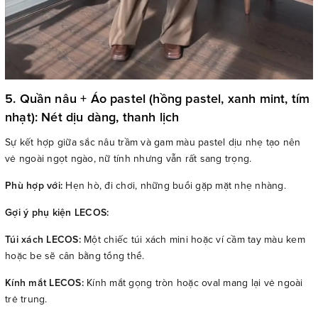
5. Quần nâu + Áo pastel (hồng pastel, xanh mint, tím
nhạt): Nét dịu dàng, thanh lịch
Sự kết hợp giữa sắc nâu trầm và gam màu pastel dịu nhẹ tạo nên
vẻ ngoài ngọt ngào, nữ tính nhưng vẫn rất sang trọng.
Phù hợp với:
Hẹn hò, đi chơi, những buổi gặp mặt nhẹ nhàng.
Gợi ý phụ kiện LECOS:
Túi xách LECOS:
Một chiếc túi xách mini hoặc ví cầm tay màu kem
hoặc be sẽ cân bằng tổng thể.
Kính mắt LECOS:
Kính mắt gọng tròn hoặc oval mang lại vẻ ngoài
trẻ trung.