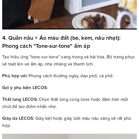
4. Quần nâu + Áo màu đất (be, kem, nâu nhạt):
Phong cách "Tone-sur-tone" ấm áp
Tạo hiệu ứng "tone-sur-tone" sang trọng và hài hòa. Bộ trang phục
sẽ toát lên vẻ ấm áp, nhẹ nhàng và thanh lịch.
Phù hợp với:
Phong cách thường ngày, dạo phố, cà phê.
Gợi ý phụ kiện LECOS:
Thắt lưng LECOS:
Chọn thắt lưng cùng tone hoặc đậm hơn một
chút để tạo điểm nhấn nhẹ.
Giày da LECOS:
Giày bệt hoặc giày lười màu nâu sáng sẽ rất phù
hợp.