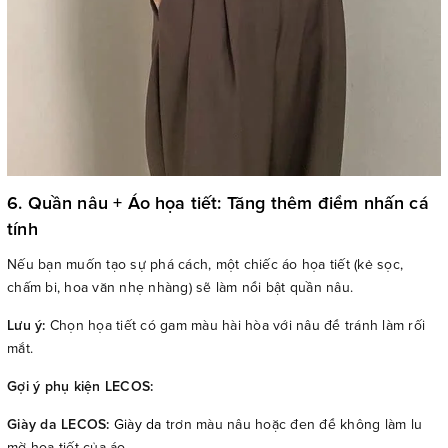
6. Quần nâu + Áo họa tiết: Tăng thêm điểm nhấn cá
tính
Nếu bạn muốn tạo sự phá cách, một chiếc áo họa tiết (kẻ sọc,
chấm bi, hoa văn nhẹ nhàng) sẽ làm nổi bật quần nâu.
Lưu ý:
Chọn họa tiết có gam màu hài hòa với nâu để tránh làm rối
mắt.
Gợi ý phụ kiện LECOS:
Giày da LECOS:
Giày da
trơn màu nâu hoặc đen để không làm lu
mờ họa tiết của áo.