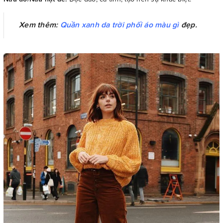
Xem thêm:
Quần xanh da trời phối áo màu gì
đẹp.