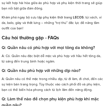
sự kết hợp hài hòa giữa áo phù hợp và phụ kiện thời trang sẽ giúp
bạn nổi bật giữa đám đông.
Khám phá ngay bộ sưu tập
phụ kiện thời trang
LECOS
: túi xách, ví
da, balo, giày và thắt lưng – những “trợ thủ” đắc lực để nâng tầm
outfit của bạn!
Câu hỏi thường gặp - FAQs
Q: Quần nâu có phù hợp với mọi tông da không?
A: Có. Quần nâu đặc biệt dễ mặc và phù hợp với hầu hết tông da,
từ sáng đến trung bình hoặc ngăm.
Q: Quần nâu phù hợp với những dịp nào?
A: Quần nâu có thể mặc trong nhiều dịp, từ đi làm, đi chơi, đến các
sự kiện bán trang trọng. Tùy thuộc vào cách phối đồ và phụ kiện,
bạn có thể biến hóa phong cách từ lịch lãm đến năng động.
Q: Làm thế nào để chọn phụ kiện phù hợp khi mặc
quần nâu?