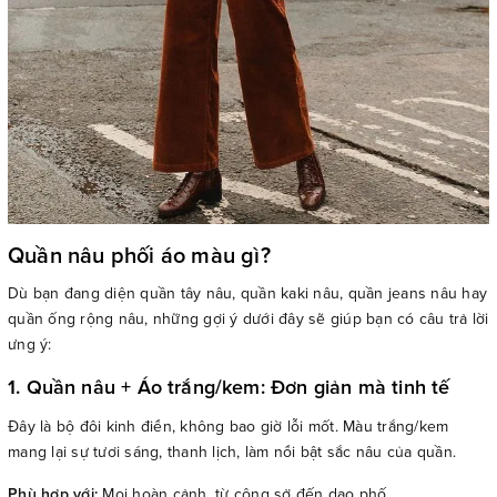
Quần nâu phối áo màu gì?
Dù bạn đang diện quần tây nâu, quần kaki nâu, quần jeans nâu hay
quần ống rộng nâu, những gợi ý dưới đây sẽ giúp bạn có câu trả lời
ưng ý:
1. Quần nâu + Áo trắng/kem: Đơn giản mà tinh tế
Đây là bộ đôi kinh điển, không bao giờ lỗi mốt. Màu trắng/kem
mang lại sự tươi sáng, thanh lịch, làm nổi bật sắc nâu của quần.
Phù hợp với:
Mọi hoàn cảnh, từ công sở đến dạo phố.