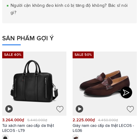
Người cận không đeo kính có bị tăng độ không? Bác sĩ nói
gì?
SẢN PHẨM GỢI Ý
SALE 40%
SALE 50%
3.264.000₫
2.225.000₫
5.440.000₫
4.450.000₫
Túi xách nam cao cấp da thật
Giày nam cao cấp da thật LECOS -
LECOS - LT9
LG36