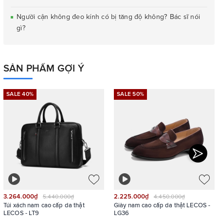
Người cận không đeo kính có bị tăng độ không? Bác sĩ nói
gì?
SẢN PHẨM GỢI Ý
SALE 40%
SALE 50%
3.264.000₫
2.225.000₫
5.440.000₫
4.450.000₫
Túi xách nam cao cấp da thật
Giày nam cao cấp da thật LECOS -
LECOS - LT9
LG36