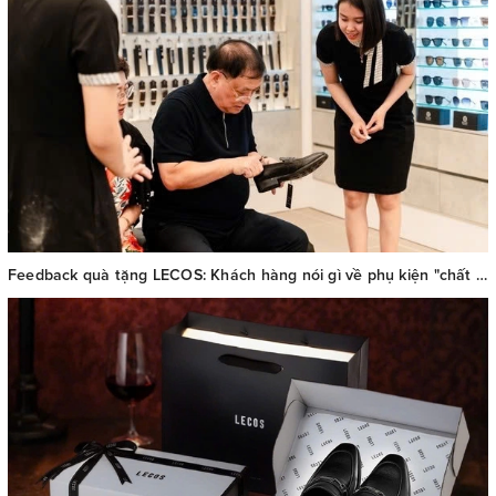
Feedback quà tặng LECOS: Khách hàng nói gì về phụ kiện "chất Pháp thượng lưu"?