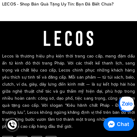
LECOS - Shop Bán Quà Tặng Uy Tín: Bạn Đã Biết Chưa?
Lecos là thương hiệu phụ kiện thời trang cao cấp, mang đậm dấu
ấn từ kinh đô thời trang Pháp. Với các thiết kế thanh lịch, sang
trọng và chất liệu cao cấp, Lecos chinh phục những khách hàng
yêu thích sự tinh tế và đẳng cấp. Mỗi sản phẩm — từ túi xách, balo,
clutch, ví da, giày, dây lưng đến kính mắt — là sự kết hợp hài hòa
giữa nghệ thuật chế tác và gu thẩm mỹ hiện đại, phù hợp trong
nhiều hoàn cảnh: công sở, dạo phố, tiệc sang trọng, cũng như làm
quà tặng cao cấp. Với slogan “Kiêu hãnh chất Pháp - Đẳng cấp
thượng lưu”, Lecos không ngừng khẳng định vị thế trên bản đồ thời
trang, từng bước vươn tầm trở thành một trong những thương hiệu
Chat
phụ kiện cao cấp hàng đầu thế giới.