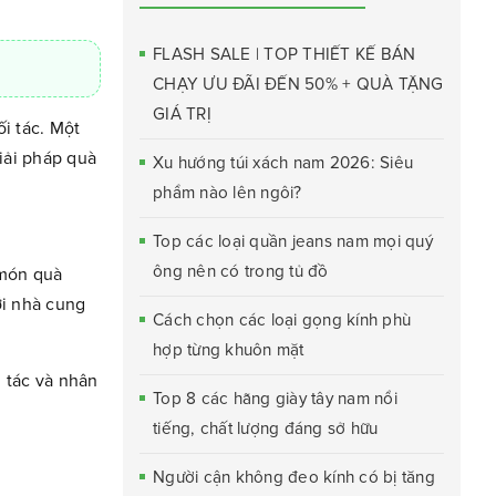
FLASH SALE | TOP THIẾT KẾ BÁN
CHẠY ƯU ĐÃI ĐẾN 50% + QUÀ TẶNG
GIÁ TRỊ
ối tác. Một
iải pháp quà
Xu hướng túi xách nam 2026: Siêu
phẩm nào lên ngôi?
Top các loại quần jeans nam mọi quý
ông nên có trong tủ đồ
 món quà
ới nhà cung
Cách chọn các loại gọng kính phù
hợp từng khuôn mặt
 tác và nhân
Top 8 các hãng giày tây nam nổi
tiếng, chất lượng đáng sở hữu
Người cận không đeo kính có bị tăng