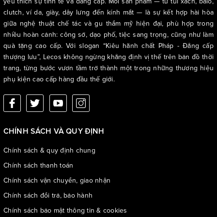
yêu thích sự tinh tế và đẳng cấp. Mỗi sản phẩm — từ túi xách, balo,
clutch, ví da, giày, dây lưng đến kính mắt — là sự kết hợp hài hòa
giữa nghệ thuật chế tác và gu thẩm mỹ hiện đại, phù hợp trong
nhiều hoàn cảnh: công sở, dạo phố, tiệc sang trọng, cũng như làm
quà tặng cao cấp. Với slogan “Kiêu hãnh chất Pháp - Đẳng cấp
thượng lưu”, Lecos không ngừng khẳng định vị thế trên bản đồ thời
trang, từng bước vươn tầm trở thành một trong những thương hiệu
phụ kiện cao cấp hàng đầu thế giới.
CHÍNH SÁCH VÀ QUY ĐỊNH
Chính sách & quy định chung
Chính sách thanh toán
Chính sách vận chuyển, giao nhận
Chính sách đổi trả, bảo hành
Chính sách bảo mật thông tin & cookies