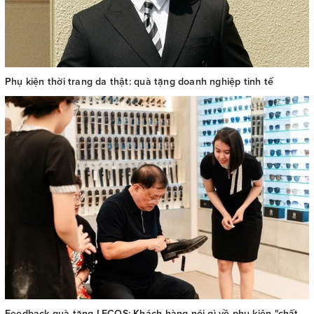
Phụ kiện thời trang da thật: quà tặng doanh nghiệp tinh tế
Feedback quà tặng LECOS: Khách hàng nói gì về phụ kiện "chất Pháp thượng lưu"?