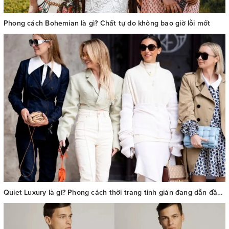
Phong cách Bohemian là gì? Chất tự do không bao giờ lỗi mốt
Quiet Luxury là gì? Phong cách thời trang tinh giản đang dẫn đầu xu hướng 2025