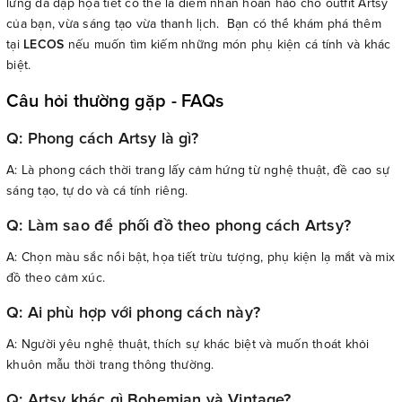
lưng da dập họa tiết có thể là điểm nhấn hoàn hảo cho outfit Artsy
của bạn, vừa sáng tạo vừa thanh lịch. Bạn có thể khám phá thêm
tại
LECOS
nếu muốn tìm kiếm những món phụ kiện cá tính và khác
biệt.
Câu hỏi thường gặp - FAQs
Q: Phong cách Artsy là gì?
A: Là phong cách thời trang lấy cảm hứng từ nghệ thuật, đề cao sự
sáng tạo, tự do và cá tính riêng.
Q: Làm sao để phối đồ theo phong cách Artsy?
A: Chọn màu sắc nổi bật, họa tiết trừu tượng, phụ kiện lạ mắt và mix
đồ theo cảm xúc.
Q: Ai phù hợp với phong cách này?
A: Người yêu nghệ thuật, thích sự khác biệt và muốn thoát khỏi
khuôn mẫu thời trang thông thường.
Q: Artsy khác gì Bohemian và Vintage?