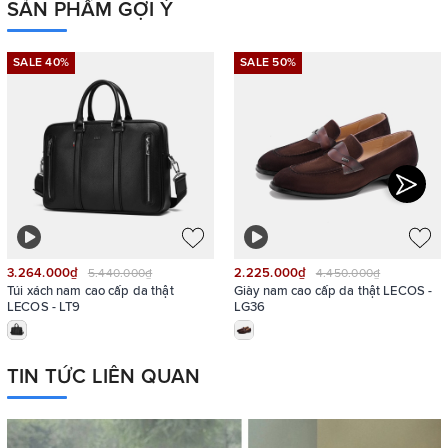
SẢN PHẨM GỢI Ý
SALE 40%
SALE 50%
3.264.000₫
2.225.000₫
5.440.000₫
4.450.000₫
Túi xách nam cao cấp da thật
Giày nam cao cấp da thật LECOS -
LECOS - LT9
LG36
TIN TỨC LIÊN QUAN