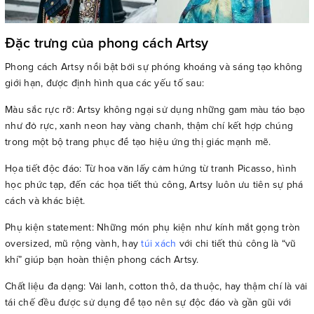
Đặc trưng của phong cách Artsy
Phong cách Artsy nổi bật bởi sự phóng khoáng và sáng tạo không
giới hạn, được định hình qua các yếu tố sau:
Màu sắc rực rỡ: Artsy không ngại sử dụng những gam màu táo bạo
như đỏ rực, xanh neon hay vàng chanh, thậm chí kết hợp chúng
trong một bộ trang phục để tạo hiệu ứng thị giác mạnh mẽ.
Họa tiết độc đáo: Từ hoa văn lấy cảm hứng từ tranh Picasso, hình
học phức tạp, đến các họa tiết thủ công, Artsy luôn ưu tiên sự phá
cách và khác biệt.
Phụ kiện statement: Những món phụ kiện như kính mắt gọng tròn
oversized, mũ rộng vành, hay
túi xách
với chi tiết thủ công là “vũ
khí” giúp bạn hoàn thiện phong cách Artsy.
Chất liệu đa dạng: Vải lanh, cotton thô, da thuộc, hay thậm chí là vải
tái chế đều được sử dụng để tạo nên sự độc đáo và gần gũi với