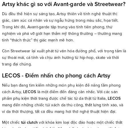
Artsy khác gì so với Avant-garde và Streetwear?
Dù đều thể hiện sự sáng tạo, Artsy thiên về tính nghệ thuật thị
giác, cảm xúc cá nhân và sự ngẫu hứng trong màu sắc, họa tiết.
Trong khi đó, Avant-garde tập trung vào tính tiên phong, thử
nghiệm và phá vỡ giới hạn thẩm mỹ thông thường – thường mang
tính “thách thức” thị giác mạnh mẽ hơn.
Còn Streetwear lại xuất phát từ văn hóa đường phố, với trọng tâm là
sự thoải mái, cá tính và chịu ảnh hưởng từ hip-hop, skate và thời
trang đại chúng.
LECOS - Điểm nhấn cho phong cách Artsy
Nếu bạn đang tìm kiếm những món phụ kiện để nâng tầm phong
cách Artsy,
LECOS
là một điểm đến đáng cân nhắc. Với các sản
phẩm
phụ kiện thời trang
được chế tác từ da thật từ Italia,
LECOS
mang đến những chiếc túi xách da thủ công,
thắt lưng
tinh xảo, và
ví da thời thượng, tất cả đều mang hơi thở nghệ thuật hiện đại.
Một chiếc
túi clutch
với khóa kim loại độc đáo hoặc một chiếc thắt