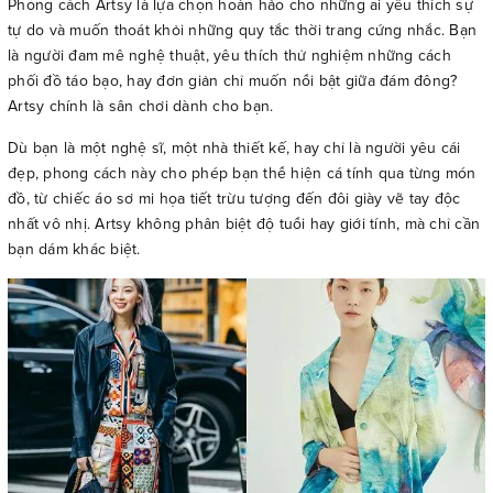
Phong cách Artsy là lựa chọn hoàn hảo cho những ai yêu thích sự
tự do và muốn thoát khỏi những quy tắc thời trang cứng nhắc. Bạn
là người đam mê nghệ thuật, yêu thích thử nghiệm những cách
phối đồ táo bạo, hay đơn giản chỉ muốn nổi bật giữa đám đông?
Artsy chính là sân chơi dành cho bạn.
Dù bạn là một nghệ sĩ, một nhà thiết kế, hay chỉ là người yêu cái
đẹp, phong cách này cho phép bạn thể hiện cá tính qua từng món
đồ, từ chiếc áo sơ mi họa tiết trừu tượng đến đôi giày vẽ tay độc
nhất vô nhị. Artsy không phân biệt độ tuổi hay giới tính, mà chỉ cần
bạn dám khác biệt.