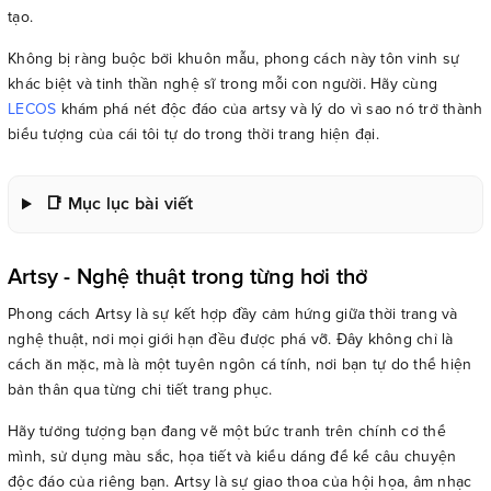
tạo.
Không bị ràng buộc bởi khuôn mẫu, phong cách này tôn vinh sự
khác biệt và tinh thần nghệ sĩ trong mỗi con người. Hãy cùng
LECOS
khám phá nét độc đáo của artsy và lý do vì sao nó trở thành
biểu tượng của cái tôi tự do trong thời trang hiện đại.
📑 Mục lục bài viết
Artsy - Nghệ thuật trong từng hơi thở
Phong cách Artsy là sự kết hợp đầy cảm hứng giữa thời trang và
nghệ thuật, nơi mọi giới hạn đều được phá vỡ. Đây không chỉ là
cách ăn mặc, mà là một tuyên ngôn cá tính, nơi bạn tự do thể hiện
bản thân qua từng chi tiết trang phục.
Hãy tưởng tượng bạn đang vẽ một bức tranh trên chính cơ thể
mình, sử dụng màu sắc, họa tiết và kiểu dáng để kể câu chuyện
độc đáo của riêng bạn. Artsy là sự giao thoa của hội họa, âm nhạc