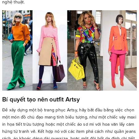
nghệ thuật.
Bí quyết tạo nên outfit Artsy
Để xây dựng một bộ trang phục Artsy, hãy bắt đầu bằng việc chọn
một món đồ chủ đạo mang tính biểu tượng, như một chiếc váy maxi
in họa tiết trừu tượng hoặc một chiếc áo sơ mi với hoa văn lấy cảm
hứng từ tranh vẽ. Kết hợp nó với các item phá cách như quần jeans
rách, áo khoác dáng dài oversize, hoặc một đôi bốt da đính chi tiết