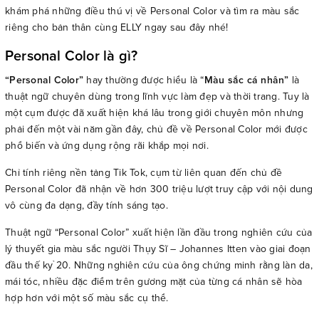
khám phá những điều thú vị về Personal Color và tìm ra màu sắc
riêng cho bản thân cùng ELLY ngay sau đây nhé!
Personal Color là gì?
“Personal Color”
hay thường được hiểu là “
Màu sắc cá nhân”
là
thuật ngữ chuyên dùng trong lĩnh vực làm đẹp và thời trang. Tuy là
một cụm được đã xuất hiện khá lâu trong giới chuyên môn nhưng
phải đến một vài năm gần đây, chủ đề về Personal Color mới được
phổ biến và ứng dụng rộng rãi khắp mọi nơi.
Chỉ tính riêng nền tảng Tik Tok, cụm từ liên quan đến chủ đề
Personal Color đã nhận về hơn 300 triệu lượt truy cập với nội dung
vô cùng đa dạng, đầy tính sáng tạo.
Thuật ngữ “Personal Color” xuất hiện lần đầu trong nghiên cứu của
lý thuyết gia màu sắc người Thụy Sĩ – Johannes Itten vào giai đoạn
đầu thế kỷ 20. Những nghiên cứu của ông chứng minh rằng làn da,
mái tóc, nhiều đặc điểm trên gương mặt của từng cá nhân sẽ hòa
hợp hơn với một số màu sắc cụ thể.