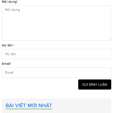
Nội dung
*
Họ tên
*
Email
*
GỬI BÌNH LUẬN
BÀI VIẾT MỚI NHẤT