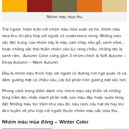
Nhóm màu mùa thu
Trái ngược hoàn toàn với nhóm màu mùa xuân và hè, nhóm màu
mùa thu chỉ phù hợp với người có understone nóng. Những màu
sắc đặc trưng của nhóm này là màu cam cháy, nâu gỗ, xanh olive,..
hoặc những sắc thái thiên nhiên vào lúc ráng chiều, những tán lá
xanh rậm,.. Autumn Color cũng gồm 3 nhóm chính là Soft Autumn –
Deep Autumn – Warm Autumn.
Đây là nhóm màu thích hợp với người có đường nét ngũ quan rõ và
đậm, gương mặt có chiều sâu, các bộ phận trên gương mặt sắc nét.
Phong cách trang điểm dành cho nhóm màu này thiên về những
tông trầm ấm, nhấn mạnh phần mắt, son màu đậu hoặc nude tông
đất. Những màu tóc trầm như nâu đỏ, nâu cam, nâu hạt dẻ hay tóc
đen tuyền sẽ phù hợp với người thuộc nhóm màu sắc mùa thu.
Nhóm màu mùa đông – Winter Color