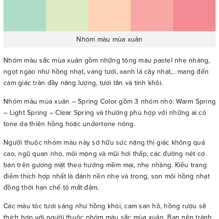
Nhóm màu mùa xuân
Nhóm màu sắc mùa xuân gồm những tông màu pastel nhẹ nhàng,
ngọt ngào như hồng nhạt, vàng tươi, xanh lá cây nhạt,.. mang đến
cảm giác tràn đầy năng lượng, tươi tắn và tinh khôi.
Nhóm màu mùa xuân – Spring Color gồm 3 nhóm nhỏ: Warm Spring
– Light Spring – Clear Spring và thường phù hợp với những ai có
tone da thiên hồng hoặc undertone nóng.
Người thuộc nhóm màu này sở hữu sức nặng thị giác không quá
cao, ngũ quan nhỏ, môi mỏng và mũi hơi thấp, các đường nét cơ
bản trên gương mặt theo hướng mềm mại, nhẹ nhàng. Kiểu trang
điểm thích hợp nhất là đánh nền nhẹ và trong, son môi hồng nhạt
đồng thời hạn chế tô mắt đậm.
Các màu tóc tươi sáng như hồng khói, cam san hô, hồng rượu sẽ
thích hợp với người thuộc nhóm màu sắc mùa xuân. Bạn nên tránh