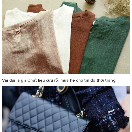
Vải đũi là gì? Chất liệu cứu rỗi mùa hè cho tín đồ thời trang