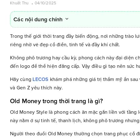
Khuất Thu
04/10/2025
Các nội dung chính
Trong thế giới thời trang đầy biến động, nơi những trào l
riêng nhờ vẻ đẹp cổ điển, tinh tế và đầy khí chất.
Không phô trương hay cầu kỳ, phong cách này đại diện ch
đến logo để thể hiện đẳng cấp. Vậy điều gì tạo nên sức h
Hãy cùng
LECOS
khám phá những giá trị thẩm mỹ ẩn sau 
và Gen Z yêu thích này.
Old Money trong thời trang là gì?
Old Money Style là phong cách ăn mặc gắn liền với tầng 
này nằm ở sự tinh tế, thanh lịch, không phô trương nhưng
Người theo đuổi Old Money thường chọn trang phục cổ điể