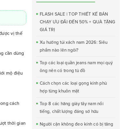
FLASH SALE | TOP THIẾT KẾ BÁN
CHẠY ƯU ĐÃI ĐẾN 50% + QUÀ TẶNG
GIÁ TRỊ
được vị thế
Xu hướng túi xách nam 2026: Siêu
phẩm nào lên ngôi?
ông cần dùng
Top các loại quần jeans nam mọi quý
ông nên có trong tủ đồ
iới mộ điệu
Cách chọn các loại gọng kính phù
hợp từng khuôn mặt
hong cách
Top 8 các hãng giày tây nam nổi
tiếng, chất lượng đáng sở hữu
ợt thời gian
Người cận không đeo kính có bị tăng