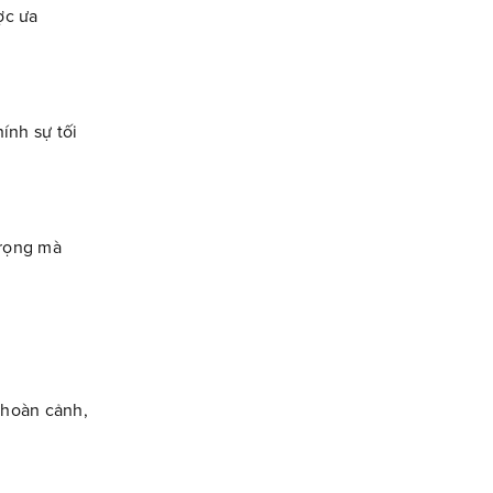
ợc ưa
ính sự tối
trọng mà
 hoàn cảnh,