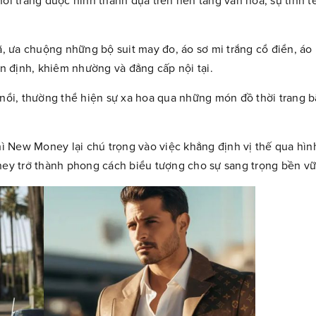
ời trang được hình thành dựa trên nền tảng văn hóa, sự tinh tế
 ưa chuộng những bộ suit may đo, áo sơ mi trắng cổ điển, áo 
ổn định, khiêm nhường và đẳng cấp nội tại.
 nổi, thường thể hiện sự xa hoa qua những món đồ thời trang b
thì New Money lại chú trọng vào việc khẳng định vị thế qua hìn
oney trở thành phong cách biểu tượng cho sự sang trọng bền v