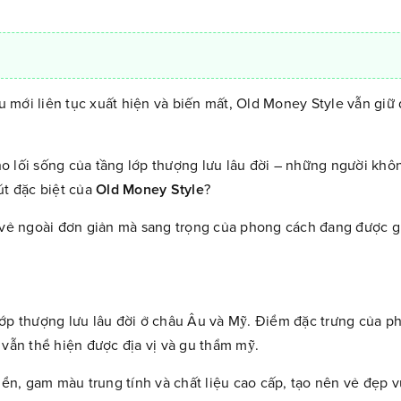
ưu mới liên tục xuất hiện và biến mất, Old Money Style vẫn giữ 
o lối sống của tầng lớp thượng lưu lâu đời – những người kh
út đặc biệt của
Old Money Style
?
vẻ ngoài đơn giản mà sang trọng của phong cách đang được g
lớp thượng lưu lâu đời ở châu Âu và Mỹ. Điểm đặc trưng của p
 vẫn thể hiện được địa vị và gu thẩm mỹ.
n, gam màu trung tính và chất liệu cao cấp, tạo nên vẻ đẹp vư