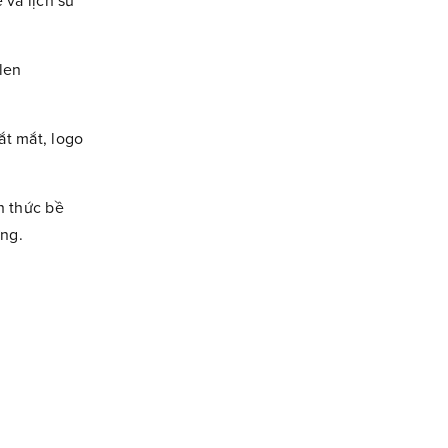
 và lịch sử
len
ắt mắt, logo
h thức bề
ững.