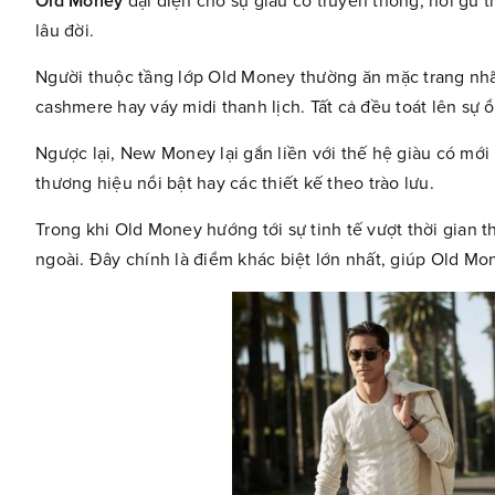
Old Money
đại diện cho sự giàu có truyền thống, nơi gu th
lâu đời.
Người thuộc tầng lớp Old Money thường ăn mặc trang nhã,
cashmere hay váy midi thanh lịch. Tất cả đều toát lên sự 
Ngược lại, New Money lại gắn liền với thế hệ giàu có mới
thương hiệu nổi bật hay các thiết kế theo trào lưu.
Trong khi Old Money hướng tới sự tinh tế vượt thời gian 
ngoài. Đây chính là điểm khác biệt lớn nhất, giúp Old M