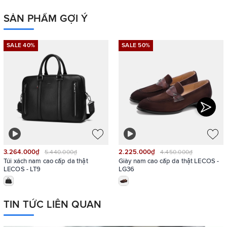
SẢN PHẨM GỢI Ý
SALE 40%
SALE 50%
3.264.000₫
2.225.000₫
5.440.000₫
4.450.000₫
Túi xách nam cao cấp da thật
Giày nam cao cấp da thật LECOS -
LECOS - LT9
LG36
TIN TỨC LIÊN QUAN