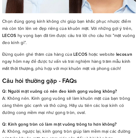
Chọn đúng gọng kính không chỉ giúp bạn khắc phục nhược điểm
mà còn tôn lên vẻ đẹp riêng của khuôn mặt. Với những gợi ý trên,
LECOS
hy vọng bạn đã tìm được câu trả lời cho câu hỏi "mặt vuông
đeo kính gì".
Đừng quên ghé thăm cửa hàng của
LECOS
hoặc website
lecos.vn
ngay hôm nay để được tư vấn và trải nghiệm hàng trăm mẫu
kính
mắt thời thượng
, phù hợp với mọi khuôn mặt và phong cách!
Câu hỏi thường gặp - FAQs
Q: Người mặt vuông có nên đeo kính gọng vuông không?
A: Không nên. Kính gọng vuông sẽ làm khuôn mặt của bạn trông
càng thêm góc cạnh và thô cứng. Hãy ưu tiên các loại kính có
đường cong mềm mại như gọng tròn, oval.
Q: Kính gọng tròn có làm mặt vuông trông to hơn không?
A: Không, ngược lại, kính gọng tròn giúp làm mềm mại các đường