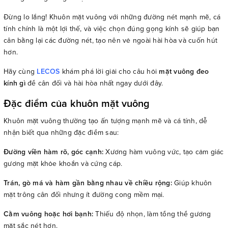
Đừng lo lắng! Khuôn mặt vuông với những đường nét mạnh mẽ, cá
tính chính là một lợi thế, và việc chọn đúng gọng kính sẽ giúp bạn
cân bằng lại các đường nét, tạo nên vẻ ngoài hài hòa và cuốn hút
hơn.
Hãy cùng
LECOS
khám phá lời giải cho câu hỏi
mặt vuông đeo
kính gì
để cân đối và hài hòa nhất ngay dưới đây.
Đặc điểm của khuôn mặt vuông
Khuôn mặt vuông thường tạo ấn tượng mạnh mẽ và cá tính, dễ
nhận biết qua những đặc điểm sau:
Đường viền hàm rõ, góc cạnh:
Xương hàm vuông vức, tạo cảm giác
gương mặt khỏe khoắn và cứng cáp.
Trán, gò má và hàm gần bằng nhau về chiều rộng:
Giúp khuôn
mặt trông cân đối nhưng ít đường cong mềm mại.
Cằm vuông hoặc hơi bạnh:
Thiếu độ nhọn, làm tổng thể gương
mặt sắc nét hơn.