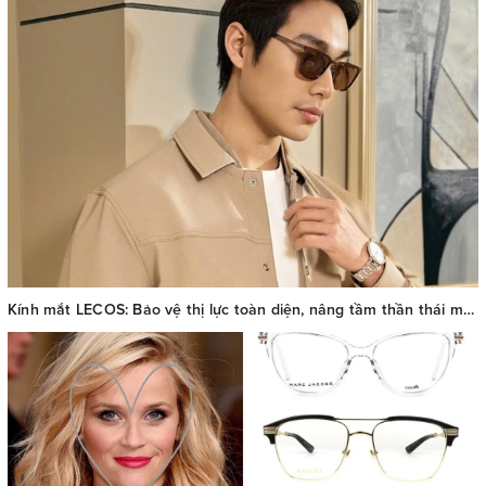
Kính mắt LECOS: Bảo vệ thị lực toàn diện, nâng tầm thần thái mùa hè