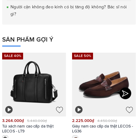
Người cận không đeo kính có bị tăng độ không? Bác sĩ nói
gì?
SẢN PHẨM GỢI Ý
SALE 40%
SALE 50%
3.264.000₫
2.225.000₫
5.440.000₫
4.450.000₫
Túi xách nam cao cấp da thật
Giày nam cao cấp da thật LECOS -
LECOS - LT9
LG36