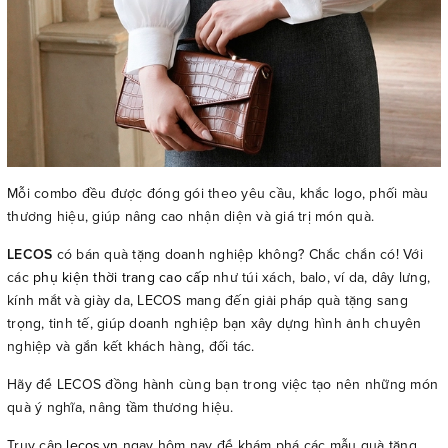
Mỗi combo đều được đóng gói theo yêu cầu, khắc logo, phối màu
thương hiệu, giúp nâng cao nhận diện và giá trị món quà.
LECOS
có bán quà tặng doanh nghiệp không? Chắc chắn có! Với
các
phụ kiện thời trang cao cấp
như túi xách, balo, ví da, dây lưng,
kính mắt và giày da, LECOS mang đến giải pháp quà tặng sang
trọng, tinh tế, giúp doanh nghiệp bạn xây dựng hình ảnh chuyên
nghiệp và gắn kết khách hàng, đối tác.
Hãy để LECOS đồng hành cùng bạn trong việc tạo nên những món
quà ý nghĩa, nâng tầm thương hiệu.
Truy cập
lecos.vn
ngay hôm nay để khám phá các mẫu quà tặng