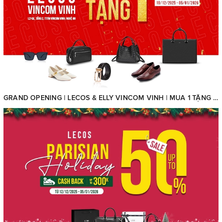
GRAND OPENING | LECOS & ELLY VINCOM VINH | MUA 1 TẶNG 1 – TOÀN BỘ SẢN PHẨM