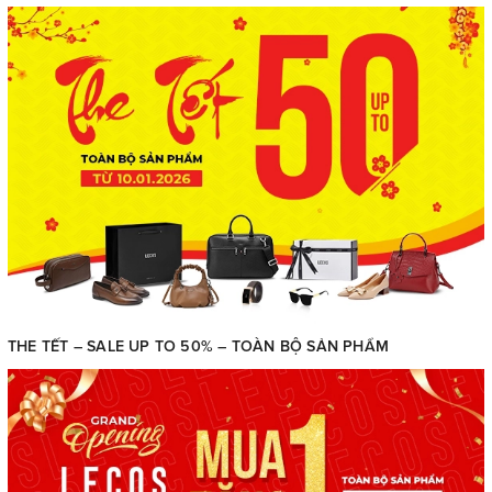
THE TẾT – SALE UP TO 50% – TOÀN BỘ SẢN PHẨM