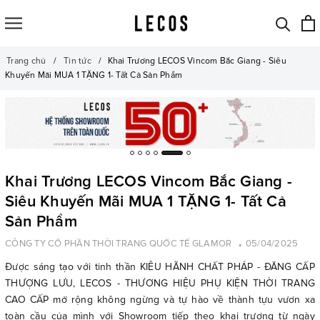
Trang chủ
Tin tức
Khai Trương LECOS Vincom Bắc Giang - Siêu
Khuyến Mãi MUA 1 TẶNG 1- Tất Cả Sản Phẩm
Khai Trương LECOS Vincom Bắc Giang -
Siêu Khuyến Mãi MUA 1 TẶNG 1- Tất Cả
Sản Phẩm
CÔNG TY CỔ PHẦN THỜI TRANG QUỐC TẾ GLAMOR
05/04/2025
Được sáng tạo với tinh thần KIÊU HÃNH CHẤT PHÁP - ĐẲNG CẤP
THƯỢNG LƯU, LECOS - THƯƠNG HIỆU PHỤ KIỆN THỜI TRANG
CAO CẤP mở rộng không ngừng và tự hào về thành tựu vươn xa
toàn cầu của mình với Showroom tiếp theo khai trương từ ngày