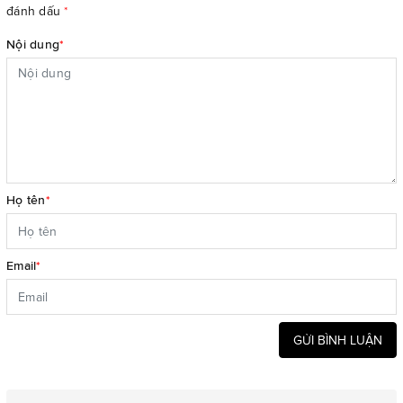
đánh dấu
*
Nội dung
*
Họ tên
*
Email
*
GỬI BÌNH LUẬN