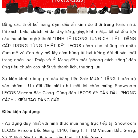
Bằng các thiết kế mang đậm dấu ấn kinh đô thời trang Paris như:
túi xách, balo, clutch, ví da, dây lưng, giày, kính mắt,… tất cả đều tựa
các tác phẩm nghệ thuật “TINH TẾ TRONG TỪNG CHI TIẾT - ĐẲNG
CẤP TRONG TỪNG THIẾT KẾ”, LECOS dành cho những cá nhân
đam mê vẻ đẹp duy mỹ lấy cảm hứng từ hai tượng đài di sản thời
trang nhân loại: Pháp và Ý. Mang đến một “phong cách sống” đáp
ứng tiêu chuẩn cao nhất về thanh lịch, thượng lưu.
Sự kiện khai trương ghi dấu bằng tiệc Sale MUA 1 TẶNG 1 toàn bộ
sản phẩm - Ưu đãi đặc biệt như một lời chào mừng Showroom
LECOS Vincom Bắc Giang. Cùng đến LECOS để DẪN ĐẦU PHONG
CÁCH - KIẾN TẠO ĐẲNG CẤP !
Điều kiện áp dụng:
- Áp dụng duy nhất với hình thức mua hàng trực tiếp tại Showroom
LECOS Vincom Bắc Giang: L1-10, Tầng 1, TTTM Vincom Bắc Giang,
Số 41 Ngô Gia Tự, Phường Trần Phú, TP. Bắc Giang.