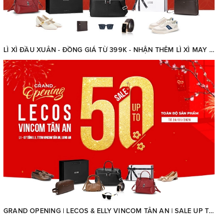
LÌ XÌ ĐẦU XUÂN - ĐỒNG GIÁ TỪ 399K - NHẬN THÊM LÌ XÌ MAY MẮN ĐẾN 500K
GRAND OPENING | LECOS & ELLY VINCOM TÂN AN | SALE UP TO 50% – TOÀN BỘ SẢN PHẨM