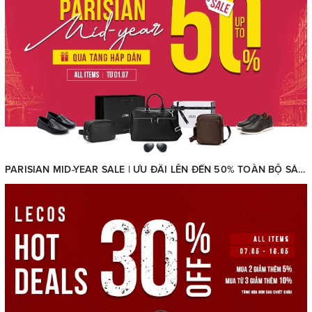
PARISIAN MID-YEAR SALE | ƯU ĐÃI LÊN ĐẾN 50% TOÀN BỘ SẢN PHẨM + QUÀ TẶNG HẤP DẪN