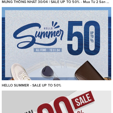
MỪNG THỐNG NHẤT 30/04 | SALE UP TO 50% - Mua Từ 2 Sản Phẩm Trở Lên – Giảm Thêm 5% Tổng Hóa Đơn Sau Chiết Khấu
HELLO SUMMER - SALE UP TO 50%