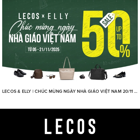
LECOS & ELLY | CHÚC MỪNG NGÀY NHÀ GIÁO VIỆT NAM 20/11 - SALE UP TO 50%