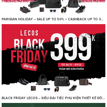
PARISIAN HOLIDAY – SALE UP TO 50% + CASHBACK UP TO 300.000Đ
BLACK FRIDAY LECOS – SIÊU ĐẠI TIỆC PHỤ KIỆN THIẾT KẾ ĐỒNG GIÁ CHỈ TỪ 399K