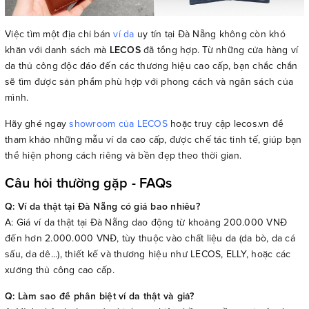
Việc tìm một địa chỉ bán
ví da
uy tín tại Đà Nẵng không còn khó
khăn với danh sách mà
LECOS
đã tổng hợp. Từ những cửa hàng ví
da thủ công độc đáo đến các thương hiệu cao cấp, bạn chắc chắn
sẽ tìm được sản phẩm phù hợp với phong cách và ngân sách của
mình.
Hãy ghé ngay
showroom của LECOS
hoặc truy cập lecos.vn để
tham khảo những mẫu ví da cao cấp, được chế tác tinh tế, giúp bạn
thể hiện phong cách riêng và bền đẹp theo thời gian.
Câu hỏi thường gặp - FAQs
Q: Ví da thật tại Đà Nẵng có giá bao nhiêu?
A: Giá ví da thật tại Đà Nẵng dao động từ khoảng 200.000 VNĐ
đến hơn 2.000.000 VNĐ, tùy thuộc vào chất liệu da (da bò, da cá
sấu, da dê...), thiết kế và thương hiệu như LECOS, ELLY, hoặc các
xưởng thủ công cao cấp.
Q: Làm sao để phân biệt ví da thật và giả?