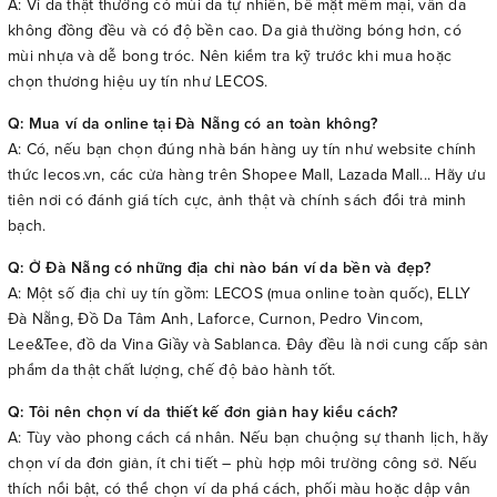
A: Ví da thật thường có mùi da tự nhiên, bề mặt mềm mại, vân da
không đồng đều và có độ bền cao. Da giả thường bóng hơn, có
mùi nhựa và dễ bong tróc. Nên kiểm tra kỹ trước khi mua hoặc
chọn thương hiệu uy tín như LECOS.
Q: Mua ví da online tại Đà Nẵng có an toàn không?
A: Có, nếu bạn chọn đúng nhà bán hàng uy tín như website chính
thức lecos.vn, các cửa hàng trên Shopee Mall, Lazada Mall... Hãy ưu
tiên nơi có đánh giá tích cực, ảnh thật và chính sách đổi trả minh
bạch.
Q: Ở Đà Nẵng có những địa chỉ nào bán ví da bền và đẹp?
A: Một số địa chỉ uy tín gồm: LECOS (mua online toàn quốc), ELLY
Đà Nẵng, Đồ Da Tâm Anh, Laforce, Curnon, Pedro Vincom,
Lee&Tee, đồ da Vina Giầy và Sablanca. Đây đều là nơi cung cấp sản
phẩm da thật chất lượng, chế độ bảo hành tốt.
Q: Tôi nên chọn ví da thiết kế đơn giản hay kiểu cách?
A: Tùy vào phong cách cá nhân. Nếu bạn chuộng sự thanh lịch, hãy
chọn ví da đơn giản, ít chi tiết – phù hợp môi trường công sở. Nếu
thích nổi bật, có thể chọn ví da phá cách, phối màu hoặc dập vân