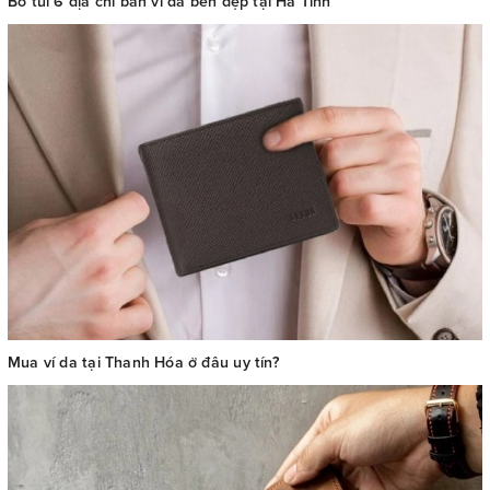
Bỏ túi 6 địa chỉ bán ví da bền đẹp tại Hà Tĩnh
Mua ví da tại Thanh Hóa ở đâu uy tín?