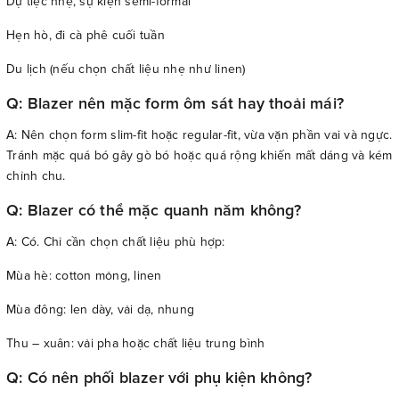
Dự tiệc nhẹ, sự kiện semi-formal
Hẹn hò, đi cà phê cuối tuần
Du lịch (nếu chọn chất liệu nhẹ như linen)
Q: Blazer nên mặc form ôm sát hay thoải mái?
A: Nên chọn form slim-fit hoặc regular-fit, vừa vặn phần vai và ngực.
Tránh mặc quá bó gây gò bó hoặc quá rộng khiến mất dáng và kém
chỉnh chu.
Q: Blazer có thể mặc quanh năm không?
A: Có. Chỉ cần chọn chất liệu phù hợp:
Mùa hè: cotton mỏng, linen
Mùa đông: len dày, vải dạ, nhung
Thu – xuân: vải pha hoặc chất liệu trung bình
Q: Có nên phối blazer với phụ kiện không?