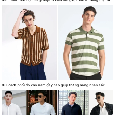
Nam mặt tròn đội mũ gì hợp? 6 kiểu mũ giúp “hack” dáng mặt hiệu quả
10+ cách phối đồ cho nam gầy cao giúp thăng hạng nhan sắc