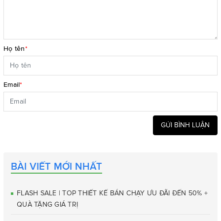
Họ tên
*
Email
*
GỬI BÌNH LUẬN
BÀI VIẾT MỚI NHẤT
FLASH SALE | TOP THIẾT KẾ BÁN CHẠY ƯU ĐÃI ĐẾN 50% +
QUÀ TẶNG GIÁ TRỊ