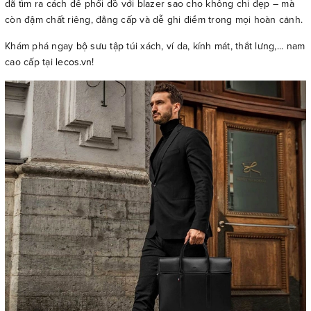
đã tìm ra cách để phối đồ với blazer sao cho không chỉ đẹp – mà
còn đậm chất riêng, đẳng cấp và dễ ghi điểm trong mọi hoàn cảnh.
Khám phá ngay
bộ sưu tập
túi xách, ví da, kính mát, thắt lưng,... nam
cao cấp tại
lecos.vn
!