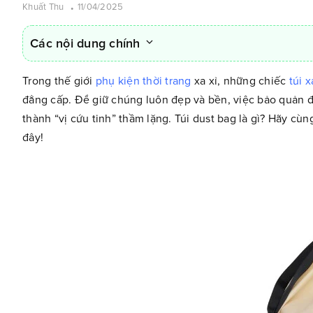
Khuất Thu
11/04/2025
Các nội dung chính
Trong thế giới
phụ kiện thời trang
xa xỉ, những chiếc
túi 
đẳng cấp. Để giữ chúng luôn đẹp và bền, việc bảo quản đú
thành “vị cứu tinh” thầm lặng. Túi dust bag là gì? Hãy cù
đây!