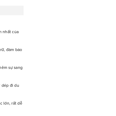
n nhất của
trữ, đảm bảo
thêm sự sang
y dép đi du
 lớn, rất dễ