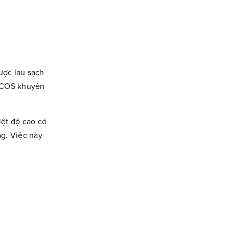
ược lau sạch
 LECOS khuyên
iệt độ cao có
ag. Việc này