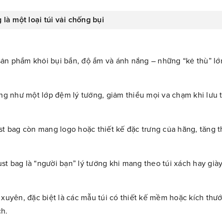
 là một loại túi vải chống bụi
sản phẩm khỏi bụi bẩn, độ ẩm và ánh nắng – những “kẻ thù” lớ
ng như một lớp đệm lý tưởng, giảm thiểu mọi va chạm khi lưu 
st bag còn mang logo hoặc thiết kế đặc trưng của hãng, tăng 
st bag là “người bạn” lý tưởng khi mang theo túi xách hay già
uyên, đặc biệt là các mẫu túi có thiết kế mềm hoặc kích thước
h.