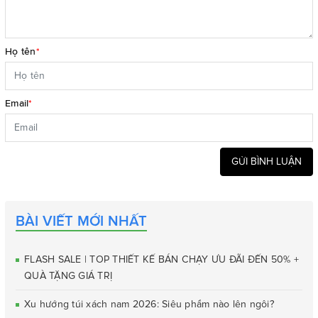
Họ tên
*
Email
*
GỬI BÌNH LUẬN
BÀI VIẾT MỚI NHẤT
FLASH SALE | TOP THIẾT KẾ BÁN CHẠY ƯU ĐÃI ĐẾN 50% +
QUÀ TẶNG GIÁ TRỊ
Xu hướng túi xách nam 2026: Siêu phẩm nào lên ngôi?