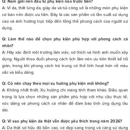
Q: Nam giới nên đầu tư phụ kiện nào trước tiên?
A: Ví da, thắt lưng da, giày da và túi công sở là những món phụ kiện
cơ bản nên được ưu tiên. Đây là các sản phẩm có tần suất sử dụng
cao và ảnh hưởng trực tiếp đến tổng thể phong cách của người sử
dụng.
Q: Làm thế nào để chọn phụ kiện phù hợp với phong cách cá
nhân?
A: Hãy xác định môi trường làm việc, sở thích và hình ảnh muốn xây
dựng. Người theo đuổi phong cách lịch lãm nên ưu tiên thiết kế tối
giản, trong khi phong cách trẻ trung có thể linh hoạt hơn về màu
sắc và kiểu dáng.
Q: Có nên chạy theo mọi xu hướng phụ kiện mới không?
A: Không nhất thiết. Xu hướng chỉ mang tính tham khảo. Điều quan
trọng là lựa chọn những sản phẩm phù hợp với nhu cầu thực tế,
vóc dáng và phong cách cá nhân để đảm bảo tính ứng dụng lâu
dài.
Q: Vì sao phụ kiện da thật vẫn được yêu thích trong năm 2026?
A: Da thật sở hữu độ bền cao, vẻ đẹp sang trọng và càng sử dụng