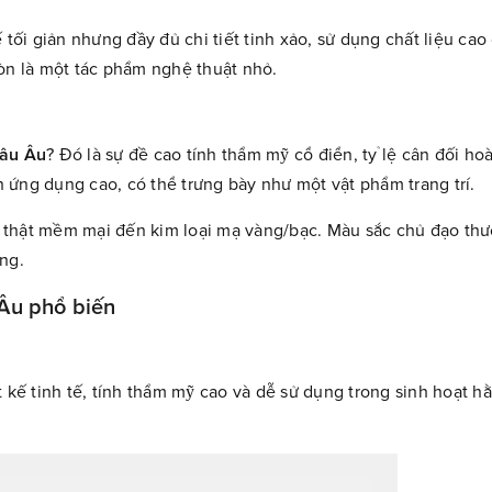
ối giản nhưng đầy đủ chi tiết tinh xảo, sử dụng chất liệu cao
òn là một tác phẩm nghệ thuật nhỏ.
hâu Âu
? Đó là sự đề cao tính thẩm mỹ cổ điển, tỷ lệ cân đối ho
 ứng dụng cao, có thể trưng bày như một vật phẩm trang trí.
da thật mềm mại đến kim loại mạ vàng/bạc. Màu sắc chủ đạo thư
ọng.
Âu phổ biến
 kế tinh tế, tính thẩm mỹ cao và dễ sử dụng trong sinh hoạt h