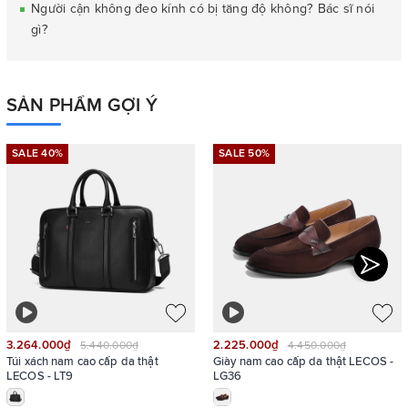
Người cận không đeo kính có bị tăng độ không? Bác sĩ nói
gì?
SẢN PHẨM GỢI Ý
SALE 40%
SALE 50%
3.264.000₫
2.225.000₫
5.440.000₫
4.450.000₫
Túi xách nam cao cấp da thật
Giày nam cao cấp da thật LECOS -
LECOS - LT9
LG36