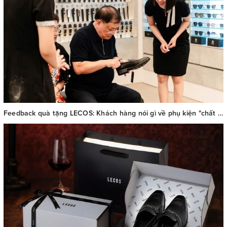
Feedback quà tặng LECOS: Khách hàng nói gì về phụ kiện "chất Pháp thượng lưu"?