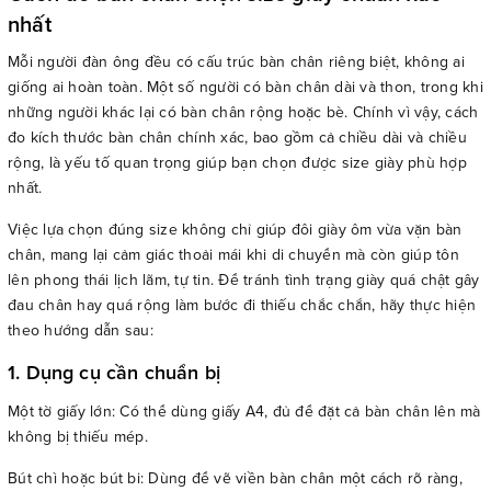
nhất
Mỗi người đàn ông đều có cấu trúc bàn chân riêng biệt, không ai
giống ai hoàn toàn. Một số người có bàn chân dài và thon, trong khi
những người khác lại có bàn chân rộng hoặc bè. Chính vì vậy, cách
đo kích thước bàn chân chính xác, bao gồm cả chiều dài và chiều
rộng, là yếu tố quan trọng giúp bạn chọn được size giày phù hợp
nhất.
Việc lựa chọn đúng size không chỉ giúp đôi giày ôm vừa vặn bàn
chân, mang lại cảm giác thoải mái khi di chuyển mà còn giúp tôn
lên phong thái lịch lãm, tự tin. Để tránh tình trạng giày quá chật gây
đau chân hay quá rộng làm bước đi thiếu chắc chắn, hãy thực hiện
theo hướng dẫn sau:
1. Dụng cụ cần chuẩn bị
Một tờ giấy lớn: Có thể dùng giấy A4, đủ để đặt cả bàn chân lên mà
không bị thiếu mép.
Bút chì hoặc bút bi: Dùng để vẽ viền bàn chân một cách rõ ràng,