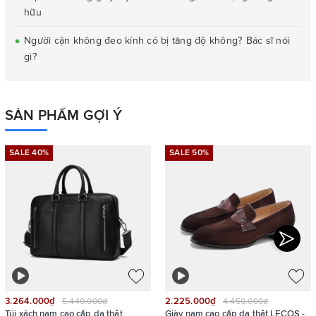
hữu
Người cận không đeo kính có bị tăng độ không? Bác sĩ nói
gì?
SẢN PHẨM GỢI Ý
SALE 40%
SALE 50%
3.264.000₫
2.225.000₫
5.440.000₫
4.450.000₫
Túi xách nam cao cấp da thật
Giày nam cao cấp da thật LECOS -