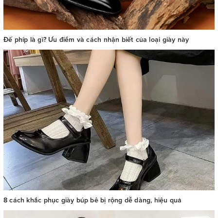
Đế phíp là gì? Ưu điểm và cách nhận biết của loại giày này
8 cách khắc phục giày búp bê bị rộng dễ dàng, hiệu quả