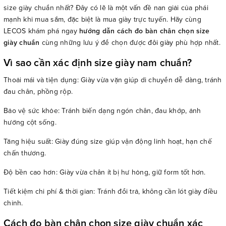
size giày chuẩn nhất? Đây có lẽ là một vấn đề nan giải của phái
mạnh khi mua sắm, đặc biệt là mua giày trực tuyến. Hãy cùng
LECOS khám phá ngay
hướng dẫn cách đo bàn chân chọn size
giày chuẩn
cùng những lưu ý để chọn được
đôi giày
phù hợp nhất.
Vì sao cần xác định size giày nam chuẩn?
Thoải mái và tiện dụng: Giày vừa vặn giúp di chuyển dễ dàng, tránh
đau chân, phồng rộp.
Bảo vệ sức khỏe: Tránh biến dạng ngón chân, đau khớp, ảnh
hưởng cột sống.
Tăng hiệu suất: Giày đúng size giúp vận động linh hoạt, hạn chế
chấn thương.
Độ bền cao hơn: Giày vừa chân ít bị hư hỏng, giữ form tốt hơn.
Tiết kiệm chi phí & thời gian: Tránh đổi trả, không cần lót giày điều
chỉnh.
Cách đo bàn chân chọn size giày chuẩn xác