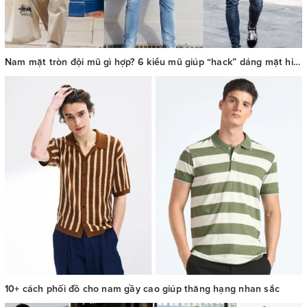
Nam mặt tròn đội mũ gì hợp? 6 kiểu mũ giúp “hack” dáng mặt hiệu quả
10+ cách phối đồ cho nam gầy cao giúp thăng hạng nhan sắc