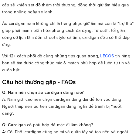
cấp sẽ khiến set đồ thêm thời thượng, đồng thời giữ ấm hiệu quả
trong những ngày se lạnh.
Áo cardigan nam không chỉ là trang phục giữ ấm mà còn là “trợ thủ”
giúp phái mạnh biến hóa phong cách đa dạng. Từ outfit tối giản,
công sở lịch lãm đến street style cá tính, cardigan đều có thể đáp
ứng.
Với 12+ cách phối đồ cùng những tips quan trọng,
LECOS
tin rằng
bạn sẽ tìm được công thức mix & match phù hợp để luôn tự tin và
cuốn hút.
Câu hỏi thường gặp - FAQs
Q: Nam nên chọn áo cardigan dáng nào?
A: Nam giới cao nên chọn cardigan dáng dài để tôn vóc dáng.
Người thấp nên ưu tiên cardigan dáng ngắn để tránh bị “nuốt
dáng”.
Q: Car
digan có phù hợp để mặc đi làm không?
A: Có. Phối cardigan cùng sơ mi và quần tây sẽ tạo nên vẻ ngoài