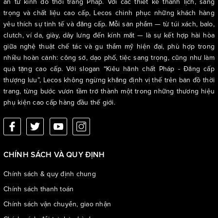
ấn từ kinh đô thời trang Pháp. Với các thiết kế thanh lịch, sang
trọng và chất liệu cao cấp, Lecos chinh phục những khách hàng
yêu thích sự tinh tế và đẳng cấp. Mỗi sản phẩm — từ túi xách, balo,
clutch, ví da, giày, dây lưng đến kính mắt — là sự kết hợp hài hòa
giữa nghệ thuật chế tác và gu thẩm mỹ hiện đại, phù hợp trong
nhiều hoàn cảnh: công sở, dạo phố, tiệc sang trọng, cũng như làm
quà tặng cao cấp. Với slogan “Kiêu hãnh chất Pháp - Đẳng cấp
thượng lưu”, Lecos không ngừng khẳng định vị thế trên bản đồ thời
trang, từng bước vươn tầm trở thành một trong những thương hiệu
phụ kiện cao cấp hàng đầu thế giới.
CHÍNH SÁCH VÀ QUY ĐỊNH
Chính sách & quy định chung
Chính sách thanh toán
Chính sách vận chuyển, giao nhận