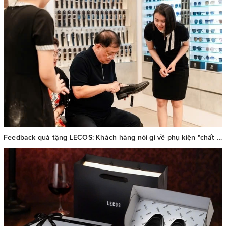
Feedback quà tặng LECOS: Khách hàng nói gì về phụ kiện "chất Pháp thượng lưu"?