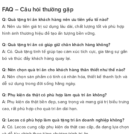
FAQ – Câu hỏi thường gặp
Q: Quà tặng tri ân khách hàng nên ưu tiên yếu tố nào?
A: Nên ưu tiên giá trị sử dụng lâu dài, chất lượng tốt và phù hợp
hình ảnh thương hiệu để tạo ấn tượng bền vững.
Q: Quà tặng tri ân có giúp giữ chân khách hàng không?
A: Có. Quà tặng tinh tế giúp tạo cảm xúc tích cực, gia tăng sự gắn
bó và thúc đẩy khách hàng quay lại.
Q: Nên chọn quà tri ân cho khách hàng thân thiết như thế nào?
A: Nên chọn sản phẩm có tính cá nhân hóa, thiết kế thanh lịch và
dễ sử dụng trong đời sống hằng ngày.
Q: Phụ kiện da thật có phù hợp làm quà tri ân không?
A: Phụ kiện da thật bền đẹp, sang trọng và mang giá trị biểu trưng
cao, rất phù hợp cho quà tri ân dài hạn.
Q: Lecos có phù hợp làm quà tặng tri ân doanh nghiệp không?
A: Có. Lecos cung cấp phụ kiện da thật cao cấp, đa dạng lựa chọn
và dễ tùy chỉnh theo từng chương trình tri ân.