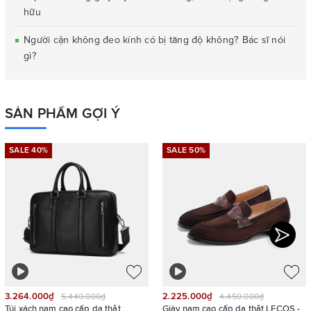
hữu
Người cận không đeo kính có bị tăng độ không? Bác sĩ nói
gì?
SẢN PHẨM GỢI Ý
SALE 40%
SALE 50%
3.264.000₫
2.225.000₫
5.440.000₫
4.450.000₫
Túi xách nam cao cấp da thật
Giày nam cao cấp da thật LECOS -