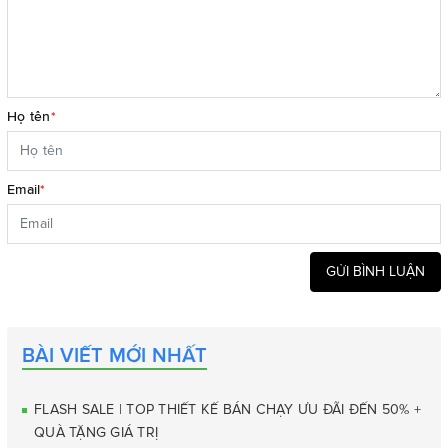
Họ tên
*
Email
*
GỬI BÌNH LUẬN
BÀI VIẾT MỚI NHẤT
FLASH SALE | TOP THIẾT KẾ BÁN CHẠY ƯU ĐÃI ĐẾN 50% +
QUÀ TẶNG GIÁ TRỊ