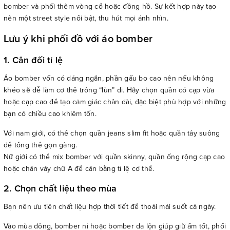
bomber và phối thêm vòng cổ hoặc đồng hồ. Sự kết hợp này tạo
nên một street style nổi bật, thu hút mọi ánh nhìn.
Lưu ý khi phối đồ với áo bomber
1. Cân đối tỉ lệ
Áo bomber vốn có dáng ngắn, phần gấu bo cao nên nếu không
khéo sẽ dễ làm cơ thể trông “lùn” đi.
Hãy chọn quần có cạp vừa
hoặc cạp cao để tạo cảm giác chân dài, đặc biệt phù hợp với những
bạn có chiều cao khiêm tốn.
Với nam giới, có thể chọn quần jeans slim fit hoặc quần tây suông
để tổng thể gọn gàng.
Nữ giới có thể mix bomber với quần skinny, quần ống rộng cạp cao
hoặc chân váy chữ A để cân bằng tỉ lệ cơ thể.
2. Chọn chất liệu theo mùa
Bạn nên ưu tiên chất liệu hợp thời tiết để thoải mái suốt cả ngày.
Vào mùa đông, bomber nỉ hoặc bomber da lộn giúp giữ ấm tốt, phối