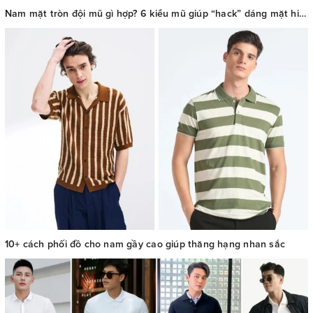
Nam mặt tròn đội mũ gì hợp? 6 kiểu mũ giúp “hack” dáng mặt hiệu quả
10+ cách phối đồ cho nam gầy cao giúp thăng hạng nhan sắc