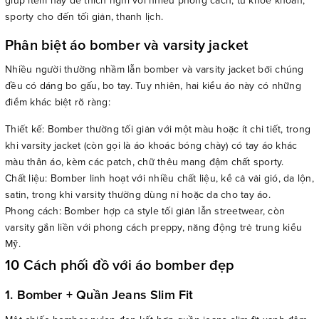
giúp item này dễ thích nghi với nhiều phong cách, từ khỏe khoắn,
sporty cho đến tối giản, thanh lịch.
Phân biệt áo bomber và varsity jacket
Nhiều người thường nhầm lẫn bomber và varsity jacket bởi chúng
đều có dáng bo gấu, bo tay. Tuy nhiên, hai kiểu áo này có những
điểm khác biệt rõ ràng:
Thiết kế: Bomber thường tối giản với một màu hoặc ít chi tiết, trong
khi varsity jacket (còn gọi là áo khoác bóng chày) có tay áo khác
màu thân áo, kèm các patch, chữ thêu mang đậm chất sporty.
Chất liệu: Bomber linh hoạt với nhiều chất liệu, kể cả vải gió, da lộn,
satin, trong khi varsity thường dùng nỉ hoặc da cho tay áo.
Phong cách: Bomber hợp cả style tối giản lẫn streetwear, còn
varsity gắn liền với phong cách preppy, năng động trẻ trung kiểu
Mỹ.
10 Cách phối đồ với áo bomber đẹp
1. Bomber + Quần Jeans Slim Fit