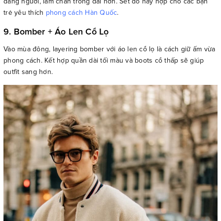
dáng người, làm chân trông dài hơn. Set đồ này hợp cho các bạn
trẻ yêu thích
phong cách Hàn Quốc
.
9. Bomber + Áo Len Cổ Lọ
Vào mùa đông, layering bomber với áo len cổ lọ là cách giữ ấm vừa
phong cách. Kết hợp quần dài tối màu và boots cổ thấp sẽ giúp
outfit sang hơn.