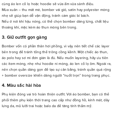
cùng áo len cổ lọ hoặc hoodie sẽ vừa ấm vừa sành điệu.
Mùa xuân – thu mát mẻ, bomber vải gió, satin hay polyester mỏng
nhẹ sẽ giúp bạn dễ vận động, tránh cảm giác bí bách.
Nếu ở nơi khí hậu nóng, có thể chọn bomber dáng lửng, chất liệu
thoáng khí, mặc kèm áo thun mỏng bên trong.
3. Giữ outfit gọn gàng
Bomber vốn có phần thân hơi phồng, vì vậy nên tiết chế các layer
bên trong để tránh tổng thể trông cồng kềnh. Một chiếc áo thun,
áo polo hay sơ mi đơn giản là đủ. Nếu muốn layering, hãy ưu tiên
các item mỏng, nhẹ như hoodie nỉ mỏng, áo len cổ lọ ôm. Ngoài ra,
nên chọn quần dáng gọn để tạo sự cân bằng, tránh quần quá rộng
+ bomber oversize khiến dáng người “nuốt trọn” trong trang phục.
4. Màu sắc hài hòa
Phụ kiện đóng vai trò hoàn thiện outfit. Với áo bomber, bạn có thể
phối thêm phụ kiện thời trang cao cấp như đồng hồ, kính mát, dây
lưng da, mũ lưỡi trai hoặc balo da để tăng tính thẩm mỹ.