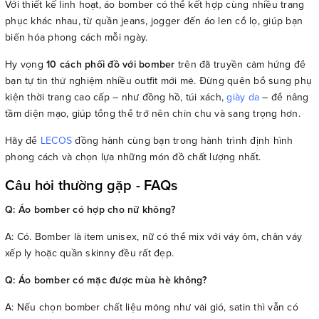
Với thiết kế linh hoạt, áo bomber có thể kết hợp cùng nhiều trang
phục khác nhau, từ quần jeans, jogger đến áo len cổ lọ, giúp bạn
biến hóa phong cách mỗi ngày.
Hy vọng
10 cách phối đồ với bomber
trên đã truyền cảm hứng để
bạn tự tin thử nghiệm nhiều outfit mới mẻ. Đừng quên bổ sung phụ
kiện thời trang cao cấp – như đồng hồ, túi xách,
giày da
– để nâng
tầm diện mạo, giúp tổng thể trở nên chỉn chu và sang trọng hơn.
Hãy để
LECOS
đồng hành cùng bạn trong hành trình định hình
phong cách và chọn lựa những món đồ chất lượng nhất.
Câu hỏi thường gặp - FAQs
Q: Áo bomber có hợp cho nữ không?
A: Có. Bomber là item unisex, nữ có thể mix với váy ôm, chân váy
xếp ly hoặc quần skinny đều rất đẹp.
Q: Áo bomber có mặc được mùa hè không?
A: Nếu chọn bomber chất liệu mỏng như vải gió, satin thì vẫn có