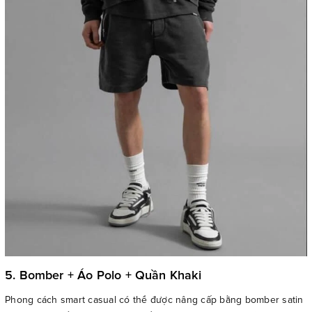
5. Bomber + Áo Polo + Quần Khaki
Phong cách smart casual có thể được nâng cấp bằng bomber satin