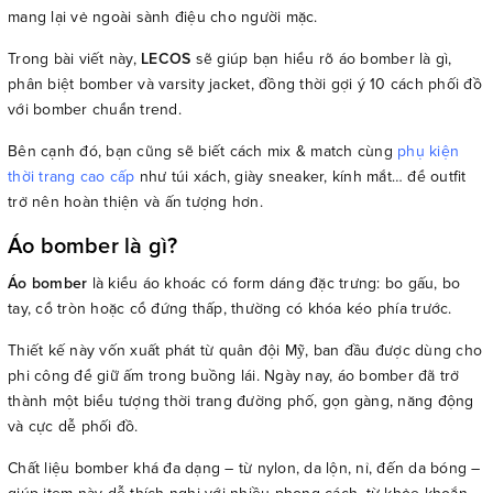
mang lại vẻ ngoài sành điệu cho người mặc.
Trong bài viết này,
LECOS
sẽ giúp bạn hiểu rõ áo bomber là gì,
phân biệt bomber và varsity jacket, đồng thời gợi ý 10 cách phối đồ
với bomber chuẩn trend.
Bên cạnh đó, bạn cũng sẽ biết cách mix & match cùng
phụ kiện
thời trang cao cấp
như túi xách, giày sneaker, kính mắt… để outfit
trở nên hoàn thiện và ấn tượng hơn.
Áo bomber là gì?
Áo bomber
là kiểu áo khoác có form dáng đặc trưng: bo gấu, bo
tay, cổ tròn hoặc cổ đứng thấp, thường có khóa kéo phía trước.
Thiết kế này vốn xuất phát từ quân đội Mỹ, ban đầu được dùng cho
phi công để giữ ấm trong buồng lái. Ngày nay, áo bomber đã trở
thành một biểu tượng thời trang đường phố, gọn gàng, năng động
và cực dễ phối đồ.
Chất liệu bomber khá đa dạng – từ nylon, da lộn, nỉ, đến da bóng –