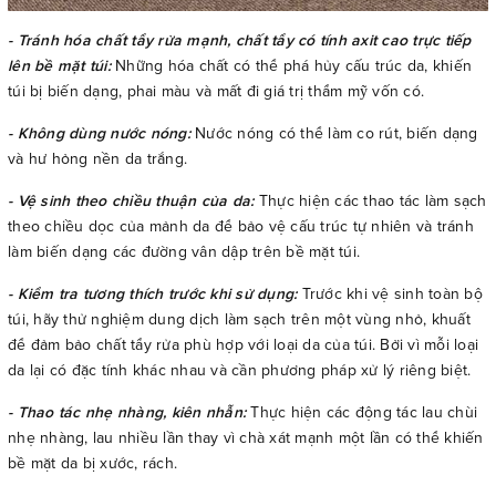
- Tránh hóa chất tẩy rửa mạnh, chất tẩy có tính axit cao trực tiếp
lên bề mặt túi:
Những hóa chất có thể phá hủy cấu trúc da, khiến
túi bị biến dạng, phai màu và mất đi giá trị thẩm mỹ vốn có.
- Không dùng nước nóng:
Nước nóng có thể làm co rút, biến dạng
và hư hỏng nền da trắng.
- Vệ sinh theo chiều thuận của da:
Thực hiện các thao tác làm sạch
theo chiều dọc của mảnh da để bảo vệ cấu trúc tự nhiên và tránh
làm biến dạng các đường vân dập trên bề mặt túi.
- Kiểm tra tương thích trước khi sử dụng:
Trước khi vệ sinh toàn bộ
túi, hãy thử nghiệm dung dịch làm sạch trên một vùng nhỏ, khuất
để đảm bảo chất tẩy rửa phù hợp với loại da của túi. Bởi vì mỗi loại
da lại có đặc tính khác nhau và cần phương pháp xử lý riêng biệt.
- Thao tác nhẹ nhàng, kiên nhẫn:
Thực hiện các động tác lau chùi
nhẹ nhàng, lau nhiều lần thay vì chà xát mạnh một lần có thể khiến
bề mặt da bị xước, rách.