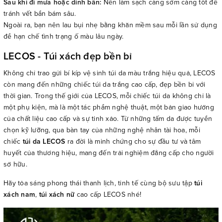
Sau khi đi mưa hoặc dính bẩn:
Nên làm sạch càng sớm càng tốt để
tránh vết bẩn bám sâu.
Ngoài ra, bạn nên lau bụi nhẹ bằng khăn mềm sau mỗi lần sử dụng
để hạn chế tình trạng ố màu lâu ngày.
LECOS - Túi xách đẹp bền bỉ
Không chỉ trao gửi bí kíp vệ sinh túi da màu trắng hiệu quả, LECOS
còn mang đến những chiếc túi da trắng cao cấp, đẹp bền bỉ với
thời gian. Trong thế giới của LECOS, mỗi chiếc túi da không chỉ là
một phụ kiện, mà là một tác phẩm nghệ thuật, một bản giao hưởng
của chất liệu cao cấp và sự tinh xảo. Từ những tấm da được tuyển
chọn kỹ lưỡng, qua bàn tay của những nghệ nhân tài hoa, mỗi
chiếc
túi da LECOS
ra đời là minh chứng cho sự đầu tư và tâm
huyết của thương hiệu, mang đến trải nghiệm đẳng cấp cho người
sở hữu.
Hãy tỏa sáng phong thái thanh lịch, tinh tế cùng bộ sưu tập
túi
xách nam
,
túi xách nữ
cao cấp LECOS nhé!