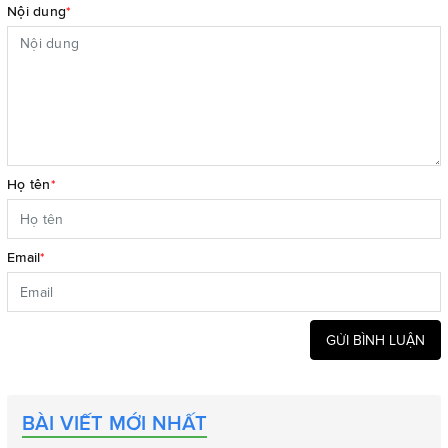
Nội dung
*
Họ tên
*
Email
*
GỬI BÌNH LUẬN
BÀI VIẾT MỚI NHẤT