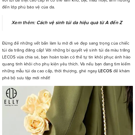
với túi da thật cao cấp vì có thể làm khô, bạc màu hoặc ảnh hưởng
đến lớp phủ bảo vệ của da.
Xem thêm:
Cách vệ sinh túi da hiệu quả từ A đến Z
Đừng để những vết bẩn làm lu mờ đi vẻ đẹp sang trọng của chiếc
túi da trắng đẳng cấp! Với những bí quyết vệ sinh túi da màu trắng
LECOS vừa chia sẻ, bạn hoàn toàn có thể tự tin khôi phục ánh hào
quang tinh khôi cho phụ kiện yêu thích. Và nếu bạn đang tìm kiếm
những mẫu túi da cao cấp, thời thượng, ghé ngay
LECOS
để khám
phá bộ sưu tập mới nhất!