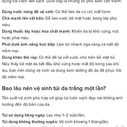
dụng sai cách làm sạch. Dưới đây là những lỗi phổ biến cần tránh:
Dùng nước nóng để vệ sinh:
Có thể làm da co rút, mất form.
Chà mạnh lên vết bẩn:
Dễ làm xước bề mặt hoặc bong lớp phủ
màu.
Dùng thuốc tẩy hoặc hóa chất mạnh:
Khiến da bị khô cứng, nứt
hoặc phai màu.
Phơi dưới ánh nắng trực tiếp:
Làm túi nhanh ngả vàng và mất độ
mềm mại.
Dùng khăn thô ráp:
Có thể để lại vết xước nhỏ trên bề mặt túi.
Nếu thấy bề mặt da bắt đầu khô cứng hoặc mất độ bóng sau khi
lau, bạn nên dừng vệ sinh và dùng kem dưỡng đồ da để phục hồi
độ mềm mại.
Bao lâu nên vệ sinh túi da trắng một lần?
Tần suất vệ sinh phù hợp sẽ giúp túi luôn sạch đẹp mà không ảnh
hưởng đến độ bền của da.
Túi sử dụng hằng ngày:
Lau nhẹ 1–2 tuần/lần.
Túi dùng không thường xuyên:
Vệ sinh khoảng 1 tháng/lần.