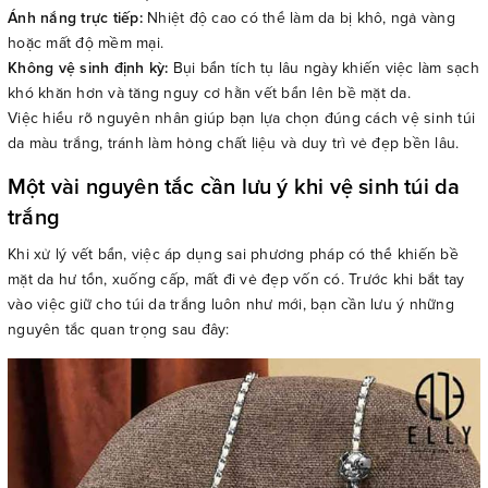
Ánh nắng trực tiếp:
Nhiệt độ cao có thể làm da bị khô, ngả vàng
hoặc mất độ mềm mại.
Không vệ sinh định kỳ:
Bụi bẩn tích tụ lâu ngày khiến việc làm sạch
khó khăn hơn và tăng nguy cơ hằn vết bẩn lên bề mặt da.
Việc hiểu rõ nguyên nhân giúp bạn lựa chọn đúng cách vệ sinh túi
da màu trắng, tránh làm hỏng chất liệu và duy trì vẻ đẹp bền lâu.
Một vài nguyên tắc cần lưu ý khi vệ sinh túi da
trắng
Khi xử lý vết bẩn, việc áp dụng sai phương pháp có thể khiến bề
mặt da hư tổn, xuống cấp, mất đi vẻ đẹp vốn có. Trước khi bắt tay
vào việc giữ cho túi da trắng luôn như mới, bạn cần lưu ý những
nguyên tắc quan trọng sau đây: