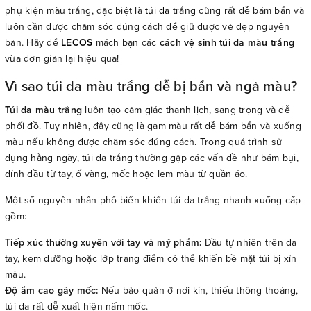
phụ kiện màu trắng, đặc biệt là
túi da
trắng cũng rất dễ bám bẩn và
luôn cần được chăm sóc đúng cách để giữ được vẻ đẹp nguyên
bản. Hãy để
LECOS
mách bạn các
cách vệ sinh túi da màu trắng
vừa đơn giản lại hiệu quả!
Vì sao túi da màu trắng dễ bị bẩn và ngả màu?
Túi da màu trắng
luôn tạo cảm giác thanh lịch, sang trọng và dễ
phối đồ. Tuy nhiên, đây cũng là gam màu rất dễ bám bẩn và xuống
màu nếu không được chăm sóc đúng cách. Trong quá trình sử
dụng hằng ngày, túi da trắng thường gặp các vấn đề như bám bụi,
dính dầu từ tay, ố vàng, mốc hoặc lem màu từ quần áo.
Một số nguyên nhân phổ biến khiến túi da trắng nhanh xuống cấp
gồm:
Tiếp xúc thường xuyên với tay và mỹ phẩm:
Dầu tự nhiên trên da
tay, kem dưỡng hoặc lớp trang điểm có thể khiến bề mặt túi bị xỉn
màu.
Độ ẩm cao gây mốc:
Nếu bảo quản ở nơi kín, thiếu thông thoáng,
túi da rất dễ xuất hiện nấm mốc.