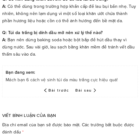
A:
Có thể dùng trong trường hợp khẩn cấp để lau bụi bẩn nhẹ. Tuy
nhiên, không nên lạm dụng vì một số loại khăn ướt chứa thành
phần hương liệu hoặc cồn có thể ảnh hưởng đến bề mặt da.
Q: Túi da trắng bị dính dầu mỡ nên xử lý thế nào?
A:
Bạn nên dùng baking soda hoặc bột bắp để hút dầu thay vì
dùng nước. Sau vài giờ, lau sạch bằng khăn mềm để tránh vết dầu
thấm sâu vào da.
Bạn đang xem:
Mách bạn 6 cách vệ sinh túi da màu trắng cực hiệu quả!
Bài trước
Bài sau
VIẾT BÌNH LUẬN CỦA BẠN
Địa chỉ email của bạn sẽ được bảo mật. Các trường bắt buộc được
đánh dấu
*