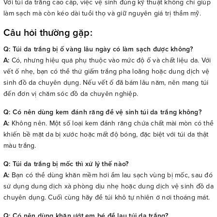
Với túi da trắng cao cấp, việc vệ sinh đúng kỹ thuật không chỉ giúp
làm sạch mà còn kéo dài tuổi thọ và giữ nguyên giá trị thẩm mỹ.
Câu hỏi thường gặp:
Q: Túi da trắng bị ố vàng lâu ngày có làm sạch được không?
A:
Có, nhưng hiệu quả phụ thuộc vào mức độ ố và chất liệu da. Với
vết ố nhẹ, bạn có thể thử giấm trắng pha loãng hoặc dung dịch vệ
sinh đồ da chuyên dụng. Nếu vết ố đã bám lâu năm, nên mang túi
đến đơn vị chăm sóc đồ da chuyên nghiệp.
Q: Có nên dùng kem đánh răng để vệ sinh túi da trắng không?
A:
Không nên. Một số loại kem đánh răng chứa chất mài mòn có thể
khiến bề mặt da bị xước hoặc mất độ bóng, đặc biệt với túi da thật
màu trắng.
Q: Túi da trắng bị mốc thì xử lý thế nào?
A:
Bạn có thể dùng khăn mềm hơi ẩm lau sạch vùng bị mốc, sau đó
sử dụng dung dịch xà phòng dịu nhẹ hoặc dung dịch vệ sinh đồ da
chuyên dụng. Cuối cùng hãy để túi khô tự nhiên ở nơi thoáng mát.
Q: Có nên dùng khăn ướt em bé để lau túi da trắng?