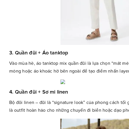
3. Quần đũi + Áo tanktop
Vào mùa hè, áo tanktop mix quần đũi là lựa chọn “mát m
mỏng hoặc áo khoác hờ bên ngoài để tạo điểm nhấn layer
4. Quần đũi + Sơ mi linen
Bộ đôi linen – đũi là “signature look” của phong cách tối
là outfit hoàn hảo cho những chuyến đi biển hoặc dạo ph