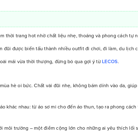
m thời trang hot nhờ chất liệu nhẹ, thoáng và phong cách tự n
đũi được biến tấu thành nhiều outfit đi chơi, đi làm, du lịch cự
oải mái vừa thời thượng, đừng bỏ qua gợi ý từ
LECOS
.
ùa hè oi bức. Chất vải đũi nhẹ, không bám dính vào da, giúp
 áo khác nhau: từ áo sơ mi cho đến áo thun, tạo ra phong cách t
ới môi trường – một điểm cộng lớn cho những ai yêu thích lối 