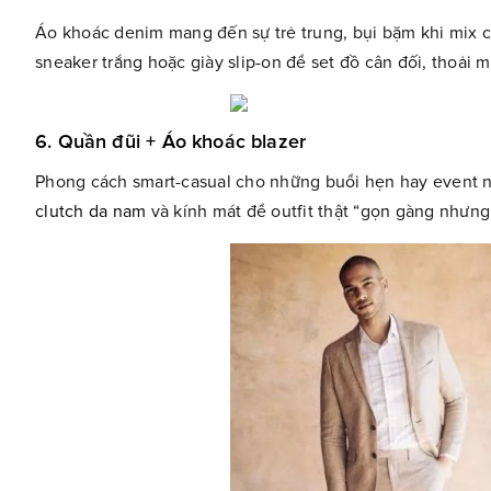
Áo khoác denim mang đến sự trẻ trung, bụi bặm khi mix 
sneaker trắng hoặc giày slip-on để set đồ cân đối, thoải m
6. Quần đũi + Áo khoác blazer
Phong cách smart-casual cho những buổi hẹn hay event n
clutch da nam
và kính mát để outfit thật “gọn gàng nhưng