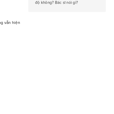
độ không? Bác sĩ nói gì?
ng vẫn hiện