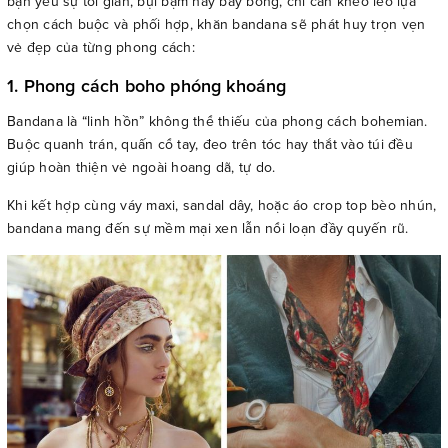
bạn yêu sự tối giản, bụi bặm hay bay bổng, chỉ cần khéo léo lựa
chọn cách buộc và phối hợp, khăn bandana sẽ phát huy trọn vẹn
vẻ đẹp của từng phong cách:
1. Phong cách boho phóng khoáng
Bandana là “linh hồn” không thể thiếu của phong cách bohemian.
Buộc quanh trán, quấn cổ tay, đeo trên tóc hay thắt vào túi đều
giúp hoàn thiện vẻ ngoài hoang dã, tự do.
Khi kết hợp cùng váy maxi, sandal dây, hoặc áo crop top bèo nhún,
bandana mang đến sự mềm mại xen lẫn nổi loạn đầy quyến rũ.