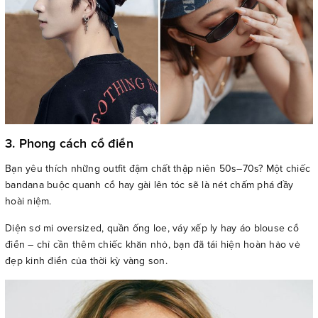
3. Phong cách cổ điển
Bạn yêu thích những outfit đậm chất thập niên 50s–70s? Một chiếc
bandana buộc quanh cổ hay gài lên tóc sẽ là nét chấm phá đầy
hoài niệm.
Diện sơ mi oversized, quần ống loe, váy xếp ly hay áo blouse cổ
điển – chỉ cần thêm chiếc khăn nhỏ, bạn đã tái hiện hoàn hảo vẻ
đẹp kinh điển của thời kỳ vàng son.