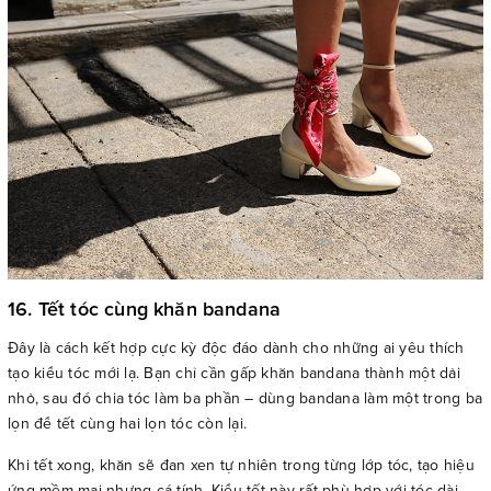
16. Tết tóc cùng khăn bandana
Đây là cách kết hợp cực kỳ độc đáo dành cho những ai yêu thích
tạo kiểu tóc mới lạ. Bạn chỉ cần gấp khăn bandana thành một dải
nhỏ, sau đó chia tóc làm ba phần – dùng bandana làm một trong ba
lọn để tết cùng hai lọn tóc còn lại.
Khi tết xong, khăn sẽ đan xen tự nhiên trong từng lớp tóc, tạo hiệu
ứng mềm mại nhưng cá tính. Kiểu tết này rất phù hợp với tóc dài