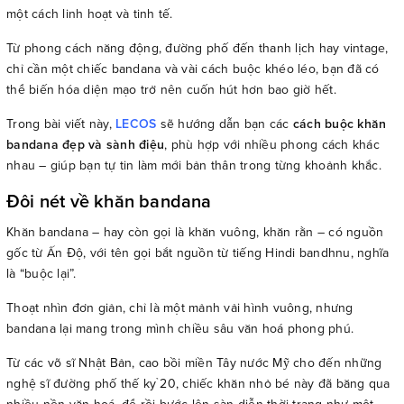
một cách linh hoạt và tinh tế.
Từ phong cách năng động, đường phố đến thanh lịch hay vintage,
chỉ cần một chiếc bandana và vài cách buộc khéo léo, bạn đã có
thể biến hóa diện mạo trở nên cuốn hút hơn bao giờ hết.
Trong bài viết này,
LECOS
sẽ hướng dẫn bạn các
cách buộc khăn
bandana đẹp và sành điệu
, phù hợp với nhiều phong cách khác
nhau – giúp bạn tự tin làm mới bản thân trong từng khoảnh khắc.
Đôi nét về khăn bandana
Khăn bandana – hay còn gọi là khăn vuông, khăn rằn – có nguồn
gốc từ Ấn Độ, với tên gọi bắt nguồn từ tiếng Hindi bandhnu, nghĩa
là “buộc lại”.
Thoạt nhìn đơn giản, chỉ là một mảnh vải hình vuông, nhưng
bandana lại mang trong mình chiều sâu văn hoá phong phú.
Từ các võ sĩ Nhật Bản, cao bồi miền Tây nước Mỹ cho đến những
nghệ sĩ đường phố thế kỷ 20, chiếc khăn nhỏ bé này đã băng qua