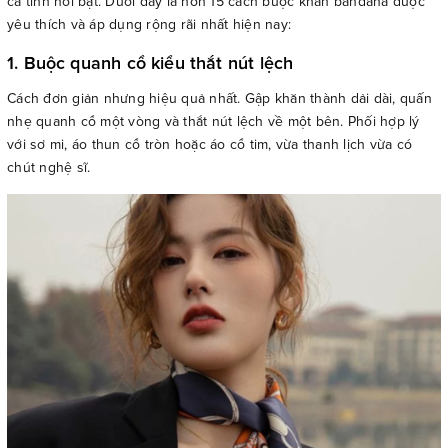
cá tính nổi bật. Dưới đây là hơn 15 cách buộc khăn bandana được
yêu thích và áp dụng rộng rãi nhất hiện nay:
1. Buộc quanh cổ kiểu thắt nút lệch
Cách đơn giản nhưng hiệu quả nhất. Gập khăn thành dải dài, quấn
nhẹ quanh cổ một vòng và thắt nút lệch về một bên. Phối hợp lý
với sơ mi, áo thun cổ tròn hoặc áo cổ tim, vừa thanh lịch vừa có
chút nghệ sĩ.