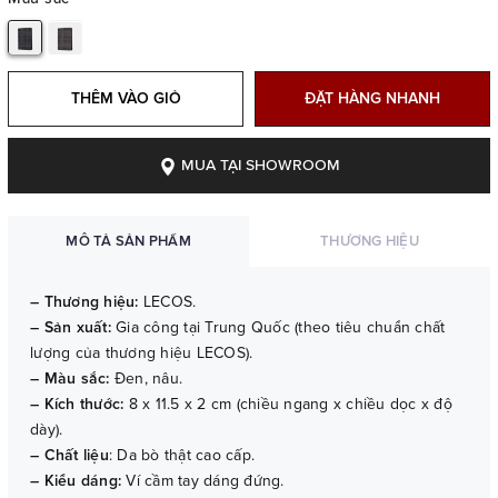
THÊM VÀO GIỎ
ĐẶT HÀNG NHANH
MUA TẠI SHOWROOM
MÔ TẢ SẢN PHẨM
THƯƠNG HIỆU
– Thương hiệu:
LECOS.
– Sản xuất:
Gia công tại Trung Quốc (theo tiêu chuẩn chất
lượng của thương hiệu LECOS).
– Màu sắc:
Đen, nâu.
– Kích thước:
8 x 11.5 x 2 cm (chiều ngang x chiều dọc x độ
dày).
– Chất liệu
: Da bò thật cao cấp.
– Kiểu dáng:
Ví cầm tay dáng đứng.