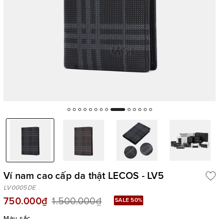
Ví nam cao cấp da thật LECOS - LV5
LV0005DE
750.000₫
1.500.000₫
SALE 50%
Màu sắc