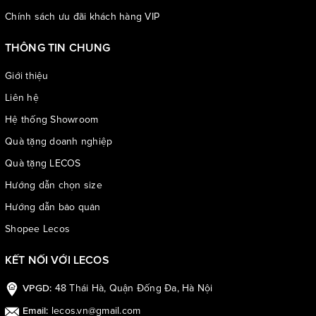
Chính sách ưu đãi khách hàng VIP
THÔNG TIN CHUNG
Giới thiệu
Lưu ý: đối với kích thước, do có thể phương pháp đo lường khác
Liên hệ
nhau nên sẽ có sai số từ 1-3cm
Hệ thống Showroom
Quà tặng doanh nghiệp
Quà tặng LECOS
Hướng dẫn chọn size
Hướng dẫn bảo quản
Shopee Lecos
KẾT NỐI VỚI LECOS
48 Thái Hà, Quận Đống Đa, Hà Nội
VPGD:
lecos.vn@gmail.com
Email: