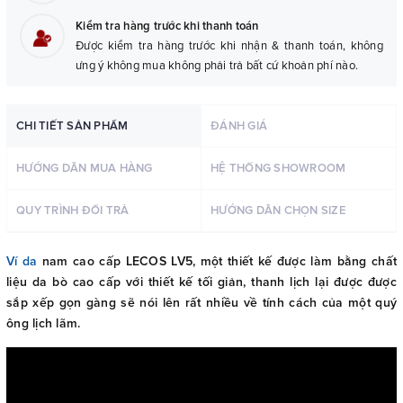
Kiểm tra hàng trước khi thanh toán
Được kiểm tra hàng trước khi nhận & thanh toán, không
ưng ý không mua không phải trả bất cứ khoản phí nào.
CHI TIẾT SẢN PHẨM
ĐÁNH GIÁ
HƯỚNG DẪN MUA HÀNG
HỆ THỐNG SHOWROOM
QUY TRÌNH ĐỔI TRẢ
HƯỚNG DẪN CHỌN SIZE
Ví da
nam cao cấp LECOS LV5, một thiết kế được làm bằng chất
liệu da bò cao cấp với thiết kế tối giản, thanh lịch lại được được
sắp xếp gọn gàng sẽ nói lên rất nhiều về tính cách của một quý
ông lịch lãm.