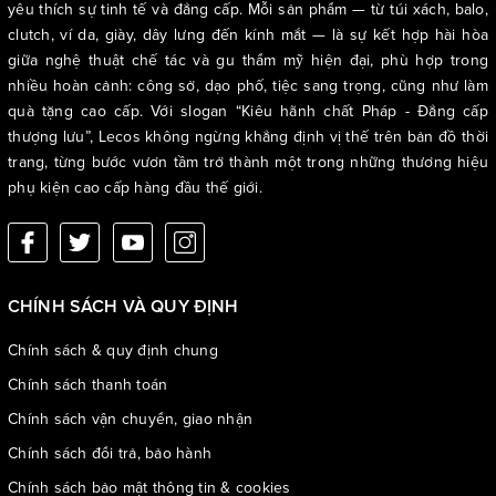
yêu thích sự tinh tế và đẳng cấp. Mỗi sản phẩm — từ túi xách, balo,
clutch, ví da, giày, dây lưng đến kính mắt — là sự kết hợp hài hòa
giữa nghệ thuật chế tác và gu thẩm mỹ hiện đại, phù hợp trong
nhiều hoàn cảnh: công sở, dạo phố, tiệc sang trọng, cũng như làm
quà tặng cao cấp. Với slogan “Kiêu hãnh chất Pháp - Đẳng cấp
thượng lưu”, Lecos không ngừng khẳng định vị thế trên bản đồ thời
trang, từng bước vươn tầm trở thành một trong những thương hiệu
phụ kiện cao cấp hàng đầu thế giới.
CHÍNH SÁCH VÀ QUY ĐỊNH
Chính sách & quy định chung
Chính sách thanh toán
Chính sách vận chuyển, giao nhận
Chính sách đổi trả, bảo hành
Lưu ý: đối với kích thước, do có thể phương pháp đo lường khác
Chính sách bảo mật thông tin & cookies