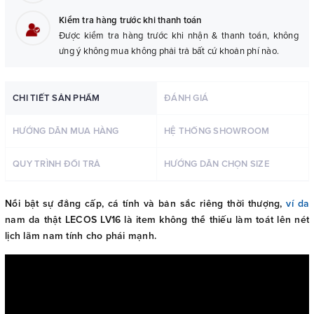
Kiểm tra hàng trước khi thanh toán
Được kiểm tra hàng trước khi nhận & thanh toán, không
ưng ý không mua không phải trả bất cứ khoản phí nào.
CHI TIẾT SẢN PHẨM
ĐÁNH GIÁ
HƯỚNG DẪN MUA HÀNG
HỆ THỐNG SHOWROOM
QUY TRÌNH ĐỔI TRẢ
HƯỚNG DẪN CHỌN SIZE
Nổi bật sự đẳng cấp, cá tính và bản sắc riêng thời thượng,
ví da
nam da thật LECOS LV16 là item không thể thiếu làm toát lên nét
lịch lãm nam tính cho phái mạnh.