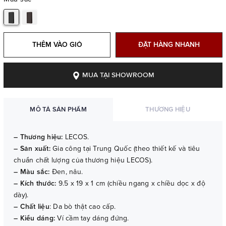
THÊM VÀO GIỎ
ĐẶT HÀNG NHANH
MUA TẠI SHOWROOM
MÔ TẢ SẢN PHẨM
THƯƠNG HIỆU
– Thương hiệu:
LECOS.
– Sản xuất:
Gia công tại Trung Quốc (theo thiết kế và tiêu
chuẩn chất lượng của thương hiệu LECOS).
– Màu sắc:
Đen, nâu.
– Kích thước:
9.5 x 19 x 1 cm (chiều ngang x chiều dọc x độ
dày).
– Chất liệu
: Da bò thật cao cấp.
– Kiểu dáng:
Ví cầm tay dáng đứng.