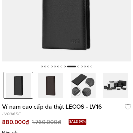
Ví nam cao cấp da thật LECOS - LV16
LV0016DE
880.000₫
1.760.000₫
SALE 50%
Màu sắc