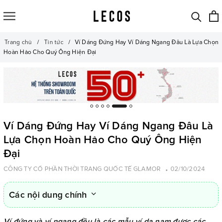
Trang chủ
Tin tức
Ví Dáng Đứng Hay Ví Dáng Ngang Đâu Là Lựa Chọn
Hoàn Hảo Cho Quý Ông Hiện Đại
Ví Dáng Đứng Hay Ví Dáng Ngang Đâu Là
Lựa Chọn Hoàn Hảo Cho Quý Ông Hiện
Đại
CÔNG TY CỔ PHẦN THỜI TRANG QUỐC TẾ GLAMOR
02/10/2024
Các nội dung chính
Ví đứng và ví ngang đều là các mẫu ví da nam được các