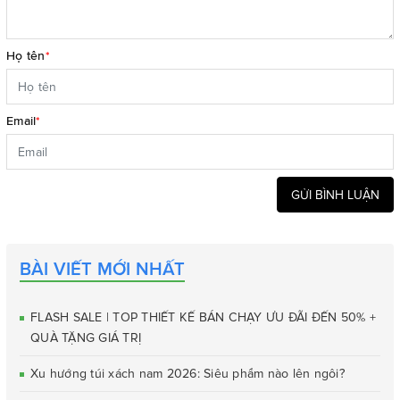
Họ tên
*
Email
*
GỬI BÌNH LUẬN
BÀI VIẾT MỚI NHẤT
FLASH SALE | TOP THIẾT KẾ BÁN CHẠY ƯU ĐÃI ĐẾN 50% +
QUÀ TẶNG GIÁ TRỊ
Xu hướng túi xách nam 2026: Siêu phẩm nào lên ngôi?