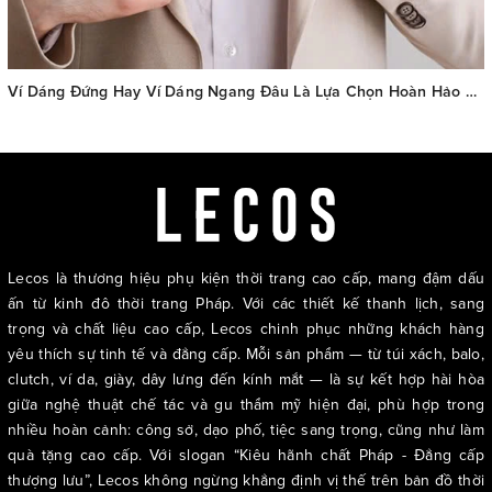
Ví Dáng Đứng Hay Ví Dáng Ngang Đâu Là Lựa Chọn Hoàn Hảo Cho Quý Ông Hiện Đại
Lecos là thương hiệu phụ kiện thời trang cao cấp, mang đậm dấu
ấn từ kinh đô thời trang Pháp. Với các thiết kế thanh lịch, sang
trọng và chất liệu cao cấp, Lecos chinh phục những khách hàng
yêu thích sự tinh tế và đẳng cấp. Mỗi sản phẩm — từ túi xách, balo,
clutch, ví da, giày, dây lưng đến kính mắt — là sự kết hợp hài hòa
giữa nghệ thuật chế tác và gu thẩm mỹ hiện đại, phù hợp trong
nhiều hoàn cảnh: công sở, dạo phố, tiệc sang trọng, cũng như làm
quà tặng cao cấp. Với slogan “Kiêu hãnh chất Pháp - Đẳng cấp
thượng lưu”, Lecos không ngừng khẳng định vị thế trên bản đồ thời