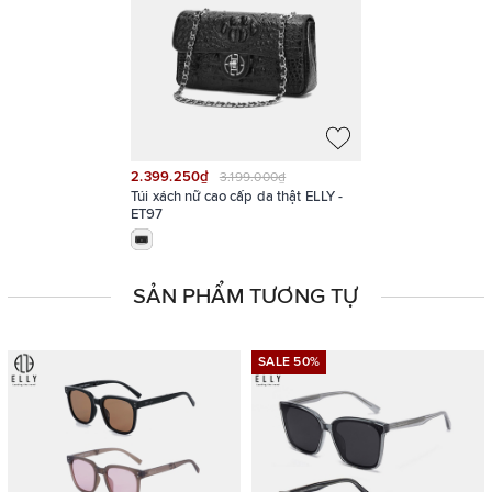
2.399.250₫
3.199.000₫
Túi xách nữ cao cấp da thật ELLY -
ET97
SẢN PHẨM TƯƠNG TỰ
SALE 50%