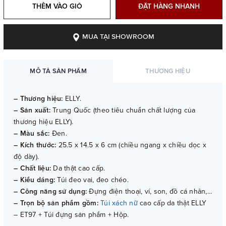
THÊM VÀO GIỎ
ĐẶT HÀNG NHANH
MUA TẠI SHOWROOM
MÔ TẢ SẢN PHẨM
THƯƠNG HIỆU
– Thương hiệu:
ELLY.
– Sản xuất:
Trung Quốc (theo tiêu chuẩn chất lượng của
thương hiệu ELLY).
– Màu sắc:
Đen.
– Kích thước:
25.5 x 14.5 x 6 cm (chiều ngang x chiều dọc x
độ dày).
– Chất liệu:
Da thật cao cấp.
– Kiểu dáng:
Túi đeo vai, đeo chéo.
– Công năng sử dụng:
Đựng điện thoại, ví, son, đồ cá nhân,…
– Trọn bộ sản phẩm gồm:
Túi xách nữ
cao cấp da thật ELLY
– ET97 + Túi đựng sản phẩm + Hộp.