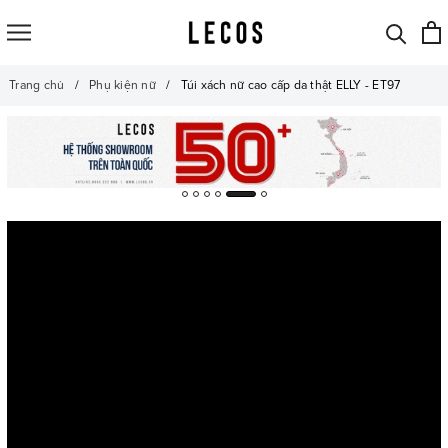
Trang chủ
Phụ kiện nữ
Túi xách nữ cao cấp da thật ELLY - ET97