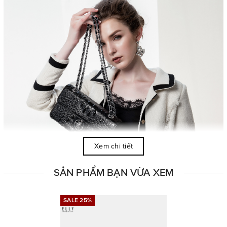
Xem chi tiết
SẢN PHẨM BẠN VỪA XEM
SALE 25%
SALE 25%