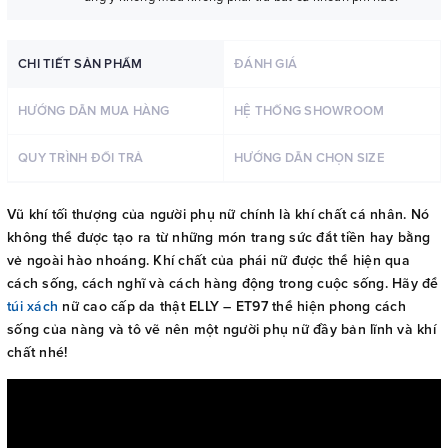
CHI TIẾT SẢN PHẨM
ĐÁNH GIÁ
HƯỚNG DẪN MUA HÀNG
HỆ THỐNG SHOWROOM
QUY TRÌNH ĐỔI TRẢ
HƯỚNG DẪN CHỌN SIZE
Vũ khí tối thượng của người phụ nữ chính là khí chất cá nhân. Nó
không thể được tạo ra từ những món trang sức đắt tiền hay bằng
vẻ ngoài hào nhoáng. Khí chất của phái nữ được thể hiện qua
cách sống, cách nghĩ và cách hàng động trong cuộc sống. Hãy để
túi xách
nữ cao cấp da thật ELLY – ET97 thể hiện phong cách
sống của nàng và tô vẽ nên một người phụ nữ đầy bản lĩnh và khí
chất nhé!