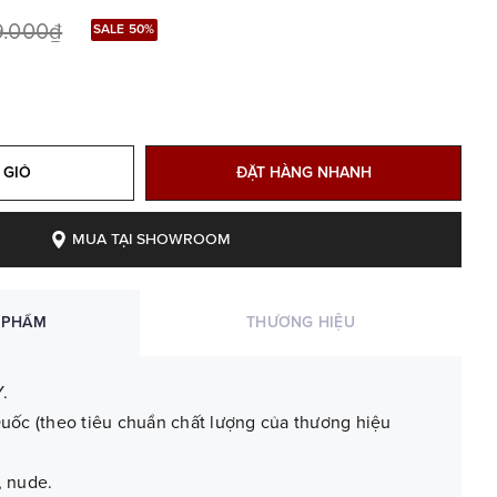
9.000₫
SALE 50%
 GIỎ
ĐẶT HÀNG NHANH
MUA TẠI SHOWROOM
 PHẨM
THƯƠNG HIỆU
.
uốc (theo tiêu chuẩn chất lượng của thương hiệu
 nude.