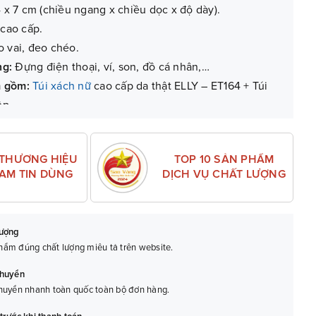
4 x 7 cm (chiều ngang x chiều dọc x độ dày).
 cao cấp.
o vai, đeo chéo.
ng:
Đựng điện thoại, ví, son, đồ cá nhân,…
m gồm:
Túi xách nữ
cao cấp da thật ELLY – ET164 + Túi
ộp.
 (với lỗi do sản xuất).
TOP 10 SẢN PHẨM
 THƯƠNG HIỆU
DỊCH VỤ CHẤT LƯỢNG
NAM TIN DÙNG
lượng
ẩm đúng chất lượng miêu tả trên website.
chuyển
huyển nhanh toàn quốc toàn bộ đơn hàng.