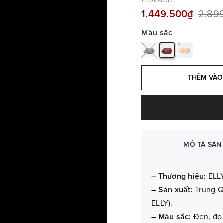
ET0164DO
1.449.500₫
2.89
Màu sắc
THÊM VÀO
MÔ TẢ SẢN
– Thương hiệu:
ELLY
– Sản xuất:
Trung Q
ELLY).
– Màu sắc:
Đen, đỏ,