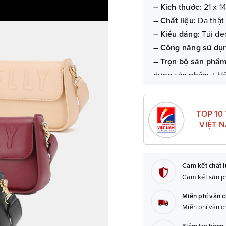
– Kích thước:
21 x 1
– Chất liệu:
Da thật
– Kiểu dáng:
Túi đe
– Công năng sử dụ
– Trọn bộ sản phẩ
đựng sản phẩm + H
– Bảo hành:
06 tháng
TOP 10
VIỆT 
Cam kết chất 
Cam kết sản ph
Miễn phí vận 
Miễn phí vận c