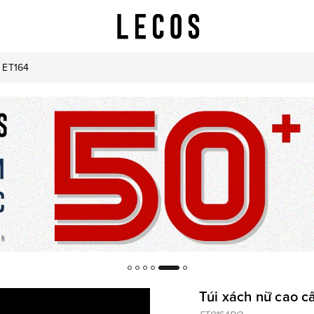
- ET164
Túi xách nữ cao 