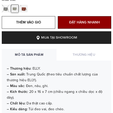
THÊM VÀO GIỎ
ĐẶT HÀNG NHANH
MUA TẠI SHOWROOM
MÔ TẢ SẢN PHẨM
THƯƠNG HIỆU
– Thương hiệu:
ELLY.
– Sản xuất:
Trung Quốc (theo tiêu chuẩn chất lượng của
thương hiệu ELLY).
– Màu sắc:
Đen, nâu, ghi.
– Kích thước:
20 x 16 x 7 cm (chiều ngang x chiều dọc x độ
dày).
– Chất liệu:
Da thật cao cấp.
– Kiểu dáng:
Túi đeo vai, đeo chéo.