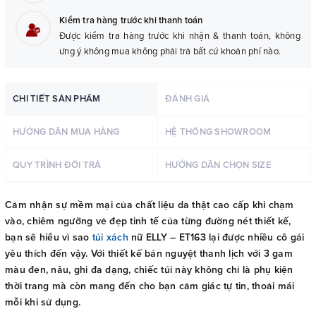
Kiểm tra hàng trước khi thanh toán
Được kiểm tra hàng trước khi nhận & thanh toán, không
ưng ý không mua không phải trả bất cứ khoản phí nào.
CHI TIẾT SẢN PHẨM
ĐÁNH GIÁ
HƯỚNG DẪN MUA HÀNG
HỆ THỐNG SHOWROOM
QUY TRÌNH ĐỔI TRẢ
HƯỚNG DẪN CHỌN SIZE
Cảm nhận sự mềm mại của chất liệu da thật cao cấp khi chạm
vào, chiêm ngưỡng vẻ đẹp tinh tế của từng đường nét thiết kế,
bạn sẽ hiểu vì sao
túi xách
nữ ELLY – ET163 lại được nhiều cô gái
yêu thích đến vậy. Với thiết kế bán nguyệt thanh lịch với 3 gam
màu đen, nâu, ghi đa dạng, chiếc túi này không chỉ là phụ kiện
thời trang mà còn mang đến cho bạn cảm giác tự tin, thoải mái
mỗi khi sử dụng.