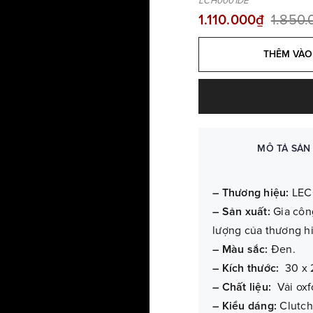
LCH0001DE
1.110.000₫
1.850
THÊM VÀO
MÔ TẢ SẢN
– Thương hiệu:
LEC
– Sản xuất:
Gia côn
lượng của thương h
– Màu sắc:
Đen.
– Kích thước:
30 x 
– Chất liệu:
Vải oxf
– Kiểu dáng:
Clutch