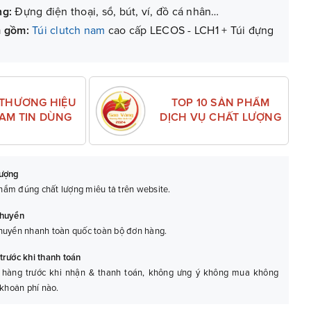
ng:
Đựng điện thoại, sổ, bút, ví, đồ cá nhân…
m gồm:
Túi clutch nam
cao cấp LECOS - LCH1 + Túi đựng
g (với lỗi do sản xuất).
TOP 10 SẢN PHẨM
 THƯƠNG HIỆU
DỊCH VỤ CHẤT LƯỢNG
NAM TIN DÙNG
lượng
ẩm đúng chất lượng miêu tả trên website.
chuyển
huyển nhanh toàn quốc toàn bộ đơn hàng.
trước khi thanh toán
 hàng trước khi nhận & thanh toán, không ưng ý không mua không
 khoản phí nào.