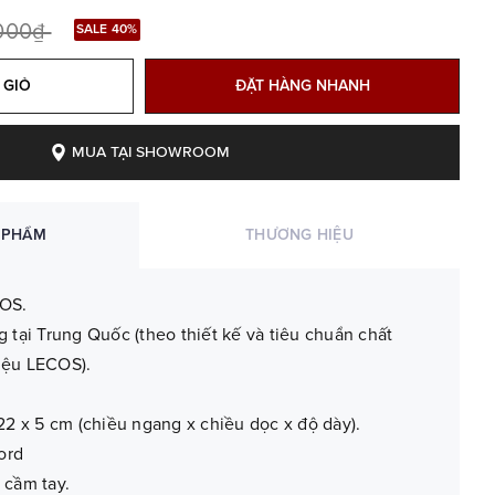
.000₫
SALE 40%
 GIỎ
ĐẶT HÀNG NHANH
MUA TẠI SHOWROOM
 PHẨM
THƯƠNG HIỆU
OS.
g tại Trung Quốc (theo thiết kế và tiêu chuẩn chất
iệu LECOS).
22 x 5 cm (chiều ngang x chiều dọc x độ dày).
ord
 cầm tay.