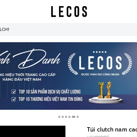
 LCH1
Túi clutch nam c