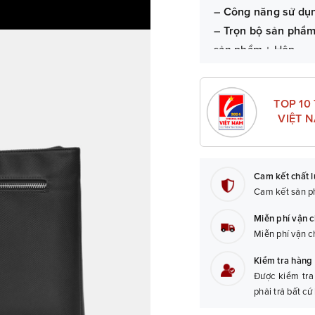
– Công năng sử dụ
– Trọn bộ sản phẩ
sản phẩm + Hộp.
– Bảo hành:
06 thán
TOP 10
VIỆT 
Cam kết chất 
Cam kết sản ph
Miễn phí vận 
Miễn phí vận c
Kiểm tra hàng 
Được kiểm tra
phải trả bất cứ