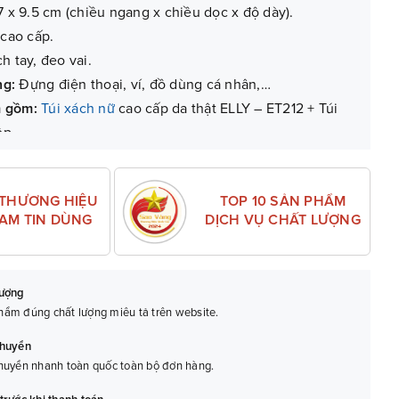
7 x 9.5 cm (chiều ngang x chiều dọc x độ dày).
 cao cấp.
ch tay, đeo vai.
ng:
Đựng điện thoại, ví, đồ dùng cá nhân,…
m gồm:
Túi xách nữ
cao cấp da thật ELLY – ET212 + Túi
ộp.
g (với lỗi do sản xuất).
TOP 10 SẢN PHẨM
 THƯƠNG HIỆU
DỊCH VỤ CHẤT LƯỢNG
NAM TIN DÙNG
lượng
ẩm đúng chất lượng miêu tả trên website.
chuyển
huyển nhanh toàn quốc toàn bộ đơn hàng.