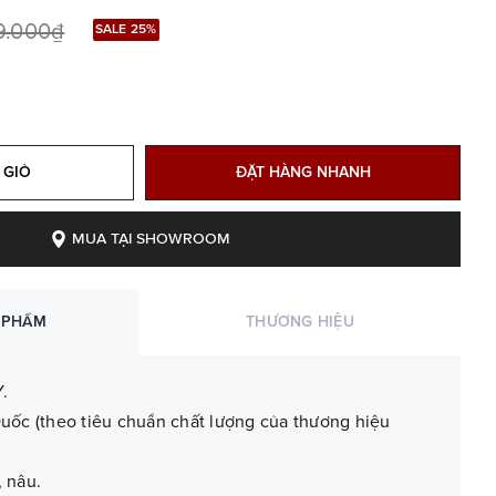
9.000₫
SALE 25%
 GIỎ
ĐẶT HÀNG NHANH
MUA TẠI SHOWROOM
 PHẨM
THƯƠNG HIỆU
.
uốc (theo tiêu chuẩn chất lượng của thương hiệu
 nâu.