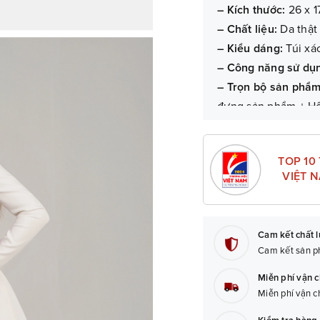
– Kích thước:
26 x 1
– Chất liệu:
Da thật
– Kiểu dáng:
Túi xá
– Công năng sử dụ
– Trọn bộ sản phẩ
đựng sản phẩm + H
– Bảo hành:
06 thán
TOP 10
VIỆT 
Cam kết chất 
Cam kết sản ph
Miễn phí vận 
Miễn phí vận c