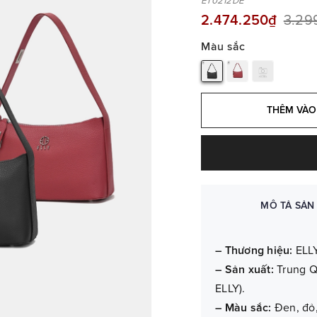
ET0212DE
2.474.250₫
3.29
Màu sắc
THÊM VÀO
MÔ TẢ SẢN
– Thương hiệu:
ELLY
– Sản xuất:
Trung Q
ELLY).
– Màu sắc:
Đen, đỏ,