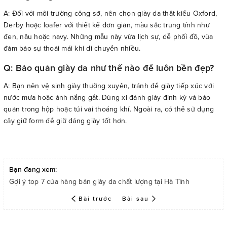
A: Đối với môi trường công sở, nên chọn giày da thật kiểu Oxford,
Derby hoặc loafer với thiết kế đơn giản, màu sắc trung tính như
đen, nâu hoặc navy. Những mẫu này vừa lịch sự, dễ phối đồ, vừa
đảm bảo sự thoải mái khi di chuyển nhiều.
Q: Bảo quản giày da như thế nào để luôn bền đẹp?
A: Bạn nên vệ sinh giày thường xuyên, tránh để giày tiếp xúc với
nước mưa hoặc ánh nắng gắt. Dùng xi đánh giày định kỳ và bảo
quản trong hộp hoặc túi vải thoáng khí. Ngoài ra, có thể sử dụng
cây giữ form để giữ dáng giày tốt hơn.
Bạn đang xem:
Gợi ý top 7 cửa hàng bán giày da chất lượng tại Hà Tĩnh
Bài trước
Bài sau