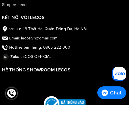
Shopee Lecos
KẾT NỐI VỚI LECOS
48 Thái Hà, Quận Đống Đa, Hà Nội
VPGD:
lecos.vn@gmail.com
Email:
0965 222 000
Hotline bán hàng:
LECOS OFFICIAL
Zalo:
HỆ THỐNG SHOWROOM LECOS
Chat
© Bản quyền thuộc về
LECOS