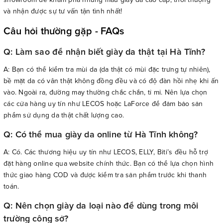
và nhận được sự tư vấn tận tình nhất!
Câu hỏi thường gặp - FAQs
Q: Làm sao để nhận biết giày da thật tại Hà Tĩnh?
A: Bạn có thể kiểm tra mùi da (da thật có mùi đặc trưng tự nhiên),
bề mặt da có vân thật không đồng đều và có độ đàn hồi nhẹ khi ấn
vào. Ngoài ra, đường may thường chắc chắn, tỉ mỉ. Nên lựa chọn
các cửa hàng uy tín như LECOS hoặc LaForce để đảm bảo sản
phẩm sử dụng da thật chất lượng cao.
Q: Có thể mua giày da online từ Hà Tĩnh không?
A: Có. Các thương hiệu uy tín như LECOS, ELLY, Biti’s đều hỗ trợ
đặt hàng online qua website chính thức. Bạn có thể lựa chọn hình
thức giao hàng COD và được kiểm tra sản phẩm trước khi thanh
toán.
Q: Nên chọn giày da loại nào để dùng trong môi
trường công sở?