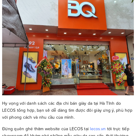
Hy vọng với danh sách các địa chỉ bán giày da tại Hà Tĩnh do
LECOS tổng hợp, bạn sẽ dễ dàng tìm được đôi giày ưng ý, phù hợp
với phong cách và nhu cầu của mình.
Đừng quên ghé thăm website của LECOS tại
lecos.vn
tới trực tiếp
showroom để khám phá những mẫu giày da cao cấp, thời thượng