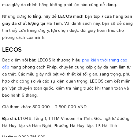
mua giày da chính hãng không phải lúc nào cũng dễ dàng.
Nhưng đừng lo lắng, hãy để
LECOS
mách bạn
top 7 cừa hàng bán
giày da chất lượng tại Hà Tĩnh
. Với danh sách này, bạn sẽ dễ dàng
tìm thấy cửa hàng ưng ý, lựa chọn được đôi giày hoàn hảo cho
phong cách của mình.
LECOS
Đặc điểm nổi bật: LECOS là thương hiệu
phụ kiện thời trang cao
cấp
mang phong cách Pháp, chuyên cung cấp giày da nam làm từ
da thật. Các mẫu giày nổi bật với thiết kế tối giản, sang trọng, phù
hợp cho công sở và các sự kiện quan trọng. LECOS cam kết miễn
phí vận chuyển toàn quốc, kiểm tra hàng trước khi thanh toán và
bảo hành 6 tháng.
Giá tham khảo: 800.000 – 2.500.000 VNĐ
Địa chỉ:
L1-04B, Tầng 1, TTTM Vincom Hà Tĩnh, Góc ngã tư đường
Hà Huy Tập và Hàm Nghi, Phường Hà Huy Tập, TP. Hà Tĩnh