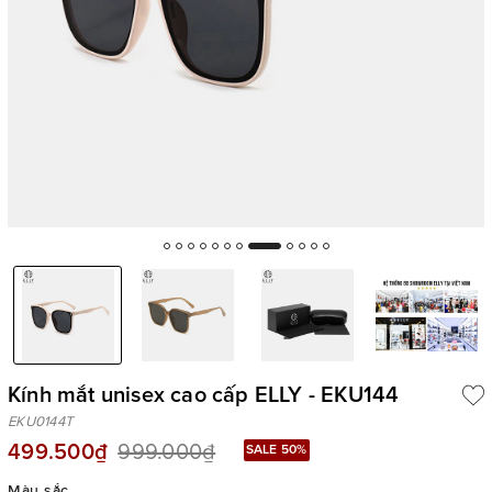
Kính mắt unisex cao cấp ELLY - EKU144
EKU0144T
499.500₫
999.000₫
SALE 50%
Màu sắc