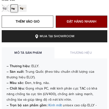
THÊM VÀO GIỎ
ĐẶT HÀNG NHANH
MUA TẠI SHOWROOM
MÔ TẢ SẢN PHẨM
THƯƠNG HIỆU
– Thương hiệu:
ELLY.
– Sản xuất
: Trung Quốc (theo tiêu chuẩn chất lượng của
thương hiệu ELLY).
– Màu sắc:
Đen, trắng, nâu.
– Chất liệu:
Gọng nhựa PC, mắt kinh phân cực TAC có khả
năng chống tia cực tím (UV400), chống ánh sáng mạnh,
chống lóa và giúp tăng độ rõ nét khi nhìn.
– Trọn bộ sản phẩm gồm:
Kính mắt
unisex cao cấp ELLY -