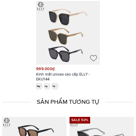
999.000₫
Kính mắt unisex cao cấp ELLY -
EKU144
SẢN PHẨM TƯƠNG TỰ
Sản phẩm hiện có 3 màu: đen, trắng, nâu
SALE 50%