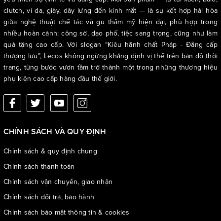
clutch, ví da, giày, dây lưng đến kính mắt — là sự kết hợp hài hòa
giữa nghệ thuật chế tác và gu thẩm mỹ hiện đại, phù hợp trong
nhiều hoàn cảnh: công sở, dạo phố, tiệc sang trọng, cũng như làm
quà tặng cao cấp. Với slogan “Kiêu hãnh chất Pháp - Đẳng cấp
thượng lưu”, Lecos không ngừng khẳng định vị thế trên bản đồ thời
trang, từng bước vươn tầm trở thành một trong những thương hiệu
phụ kiện cao cấp hàng đầu thế giới.
CHÍNH SÁCH VÀ QUY ĐỊNH
Chính sách & quy định chung
Chính sách thanh toán
Chính sách vận chuyển, giao nhận
Chính sách đổi trả, bảo hành
Lưu ý: đối với kích thước, do có thể phương pháp đo lường khác
Chính sách bảo mật thông tin & cookies
nhau nên sẽ có sai số từ 1-1.5cm