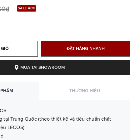
000₫
SALE 40%
 GIỎ
ĐẶT HÀNG NHANH
MUA TẠI SHOWROOM
 PHẨM
THƯƠNG HIỆU
OS.
g tại Trung Quốc (theo thiết kế và tiêu chuẩn chất
iệu LECOS).
d.