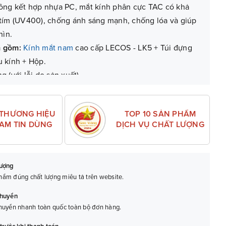
ng kết hợp nhựa PC, mắt kính phân cực TAC có khả
 tím (UV400), chống ánh sáng mạnh, chống lóa và giúp
hìn.
m gồm:
Kính mắt nam
cao cấp LECOS - LK5 + Túi đựng
 kính + Hộp.
g (với lỗi do sản xuất).
TOP 10 SẢN PHẨM
 THƯƠNG HIỆU
DỊCH VỤ CHẤT LƯỢNG
NAM TIN DÙNG
lượng
ẩm đúng chất lượng miêu tả trên website.
chuyển
huyển nhanh toàn quốc toàn bộ đơn hàng.