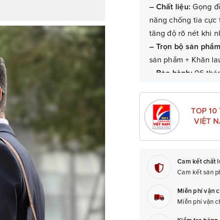
– Chất liệu:
Gọng đồ
năng chống tia cực
tăng độ rõ nét khi n
– Trọn bộ sản phẩ
sản phẩm + Khăn lau
– Bảo hành:
06 thán
TOP 10
VIỆT 
Cam kết chất 
Cam kết sản ph
Miễn phí vận 
Miễn phí vận c