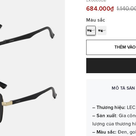
LK0005DE
684.000₫
1.140.
Màu sắc
THÊM VÀO
MÔ TẢ SẢN
– Thương hiệu:
LEC
– Sản xuất
: Gia côn
lượng của thương h
– Màu sắc:
Đen, gol