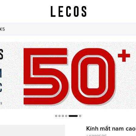
LK5
Kính mắt nam cao