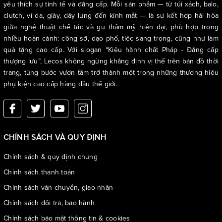
yêu thích sự tinh tế và đẳng cấp. Mỗi sản phẩm — từ túi xách, balo,
clutch, ví da, giày, dây lưng đến kính mắt — là sự kết hợp hài hòa
giữa nghệ thuật chế tác và gu thẩm mỹ hiện đại, phù hợp trong
nhiều hoàn cảnh: công sở, dạo phố, tiệc sang trọng, cũng như làm
quà tặng cao cấp. Với slogan “Kiêu hãnh chất Pháp - Đẳng cấp
thượng lưu”, Lecos không ngừng khẳng định vị thế trên bản đồ thời
trang, từng bước vươn tầm trở thành một trong những thương hiệu
phụ kiện cao cấp hàng đầu thế giới.
CHÍNH SÁCH VÀ QUY ĐỊNH
Chính sách & quy định chung
Chính sách thanh toán
Chính sách vận chuyển, giao nhận
3 gam màu cơ bản: đen, xám, bạc
Chính sách đổi trả, bảo hành
Chính sách bảo mật thông tin & cookies