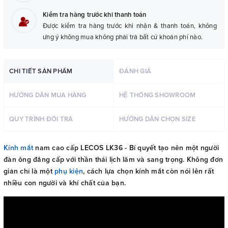
Kiểm tra hàng trước khi thanh toán
Được kiểm tra hàng trước khi nhận & thanh toán, không
ưng ý không mua không phải trả bất cứ khoản phí nào.
CHI TIẾT SẢN PHẨM
ĐÁNH GIÁ
HƯỚNG DẪN MUA HÀNG
HỆ THỐNG SHOWROOM
QUY TRÌNH ĐỔI TRẢ
HƯỚNG DẪN CHỌN SIZE
Kính mắt
nam cao cấp LECOS LK36 - Bí quyết tạo nên một người
đàn ông đẳng cấp với thần thái lịch lãm và sang trọng. Không đơn
giản chỉ là một
phụ kiện
, cách lựa chọn kính mắt còn nói lên rất
nhiều con người và khí chất của bạn.