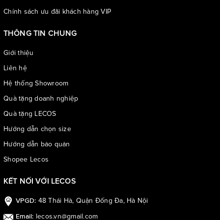
Chính sách ưu đãi khách hàng VIP
THÔNG TIN CHUNG
Giới thiệu
Liên hệ
Hệ thống Showroom
Quà tặng doanh nghiệp
Quà tặng LECOS
Hướng dẫn chọn size
Hướng dẫn bảo quản
Shopee Lecos
KẾT NỐI VỚI LECOS
48 Thái Hà, Quận Đống Đa, Hà Nội
VPGD:
Lưu ý: đối với kích thước, do có thể phương pháp đo lường khác
nhau nên sẽ có sai số từ 1-1.5cm
lecos.vn@gmail.com
Email: