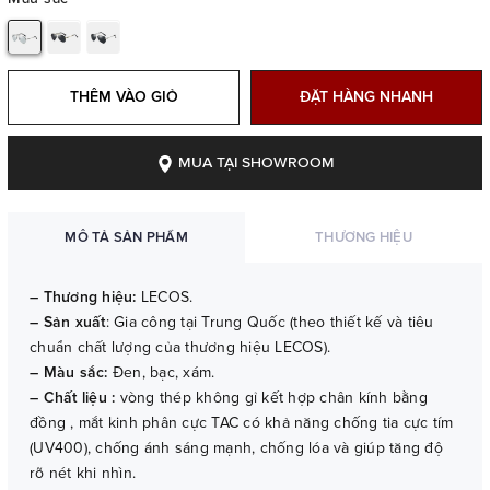
THÊM VÀO GIỎ
ĐẶT HÀNG NHANH
MUA TẠI SHOWROOM
MÔ TẢ SẢN PHẨM
THƯƠNG HIỆU
– Thương hiệu:
LECOS.
– Sản xuất
: Gia công tại Trung Quốc (theo thiết kế và tiêu
chuẩn chất lượng của thương hiệu LECOS).
– Màu sắc:
Đen, bạc, xám.
– Chất liệu :
vòng thép không gỉ kết hợp chân kính bằng
đồng , mắt kinh phân cực TAC có khả năng chống tia cực tím
(UV400), chống ánh sáng mạnh, chống lóa và giúp tăng độ
rõ nét khi nhìn.