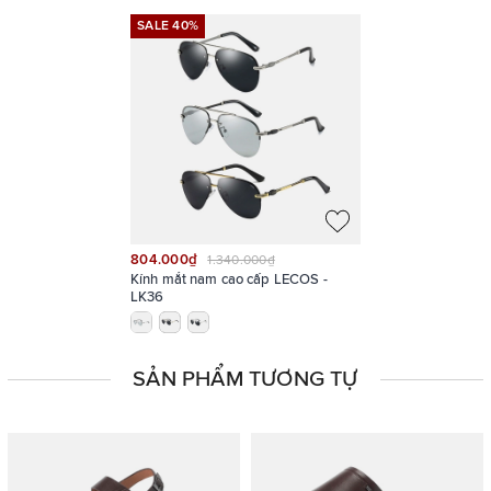
SALE 40%
SALE 40%
804.000₫
1.340.000₫
Kính mắt nam cao cấp LECOS -
LK36
SẢN PHẨM TƯƠNG TỰ