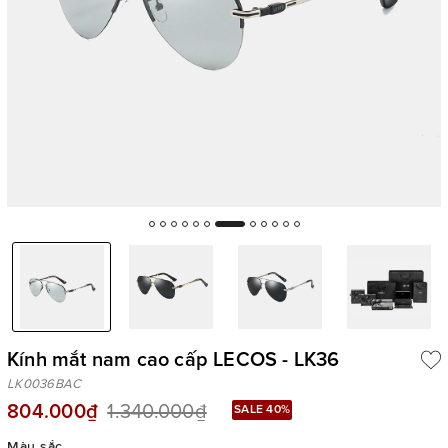
Kính mắt nam cao cấp LECOS - LK36
LK0036BAC
804.000₫
1.340.000₫
SALE 40%
Màu sắc