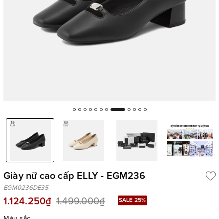
Giày nữ cao cấp ELLY - EGM236
EGM0236DE35
1.124.250₫
1.499.000₫
SALE 25%
Màu sắc