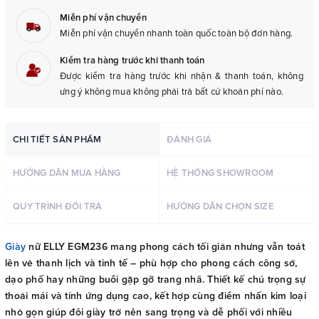
Miễn phí vận chuyển
Miễn phí vận chuyển nhanh toàn quốc toàn bộ đơn hàng.
Kiểm tra hàng trước khi thanh toán
Được kiểm tra hàng trước khi nhận & thanh toán, không
ưng ý không mua không phải trả bất cứ khoản phí nào.
CHI TIẾT SẢN PHẨM
ĐÁNH GIÁ
HƯỚNG DẪN MUA HÀNG
HỆ THỐNG SHOWROOM
QUY TRÌNH ĐỔI TRẢ
HƯỚNG DẪN CHỌN SIZE
Giày
nữ ELLY EGM236 mang phong cách tối giản nhưng vẫn toát
lên vẻ thanh lịch và tinh tế – phù hợp cho phong cách công sở,
dạo phố hay những buổi gặp gỡ trang nhã. Thiết kế chú trọng sự
thoải mái và tính ứng dụng cao, kết hợp cùng điểm nhấn kim loại
nhỏ gọn giúp đôi giày trở nên sang trọng và dễ phối với nhiều