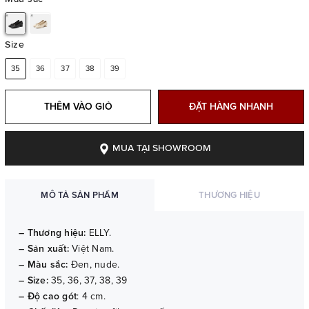
Size
35
36
37
38
39
THÊM VÀO GIỎ
ĐẶT HÀNG NHANH
MUA TẠI SHOWROOM
MÔ TẢ SẢN PHẨM
THƯƠNG HIỆU
– Thương hiệu:
ELLY.
– Sản xuất:
Việt Nam.
– Màu sắc:
Đen, nude.
– Size:
35, 36, 37, 38, 39
– Độ cao gót
: 4 cm.