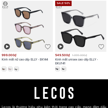
SALE 50%
Sản phẩm hiện có 2 phân loại màu: đen, nude
999.000₫
549.500₫
1.099.000₫
Kính mắt nữ cao cấp ELLY - EK144
Kính mắt unisex cao cấp ELLY -
EKU141
Lecos là thương hiệu phụ kiện thời trang cao cấp, mang đậm dấu