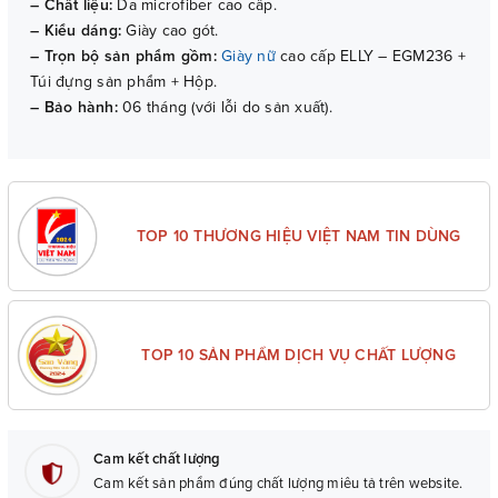
– Chất liệu:
Da microfiber cao cấp.
– Kiểu dáng:
Giày cao gót.
– Trọn bộ sản phẩm gồm:
Giày nữ
cao cấp ELLY – EGM236 +
Túi đựng sản phẩm + Hộp.
– Bảo hành:
06 tháng (với lỗi do sản xuất).
TOP 10 THƯƠNG HIỆU VIỆT NAM TIN DÙNG
TOP 10 SẢN PHẨM DỊCH VỤ CHẤT LƯỢNG
Cam kết chất lượng
Cam kết sản phẩm đúng chất lượng miêu tả trên website.