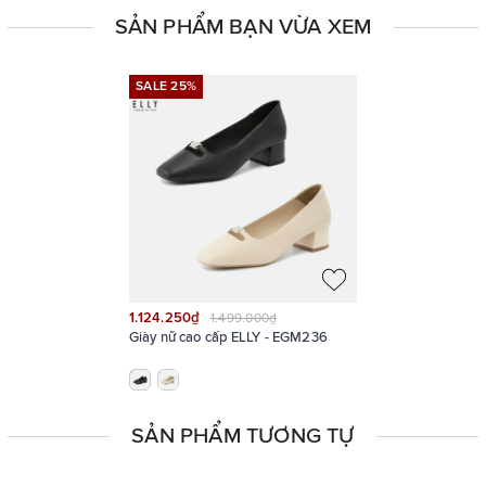
SẢN PHẨM BẠN VỪA XEM
SALE 25%
SALE 25%
1.124.250₫
1.499.000₫
Giày nữ cao cấp ELLY - EGM236
SẢN PHẨM TƯƠNG TỰ