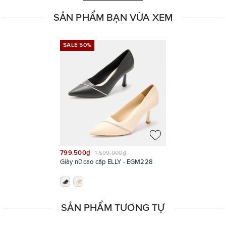
Hai gam màu thanh lịch, thời thượng: đen & nude
SẢN PHẨM BẠN VỪA XEM
SALE 50%
SALE 50%
799.500₫
1.599.000₫
Giày nữ cao cấp ELLY - EGM228
SẢN PHẨM TƯƠNG TỰ