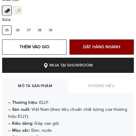
Size
35
36
37
38
39
THÊM VÀO GIỎ
ĐẶT HÀNG NHANH
MUA TẠI SHOWROOM
MÔ TẢ SẢN PHẨM
THƯƠNG HIỆU
– Thương hiệu:
ELLY.
– Sản xuất:
Việt Nam (theo tiêu chuẩn chất lượng của thương
hiệu ELLY).
– Kiểu dáng:
Giày cao gót.
– Màu sắc:
Đen, nude.