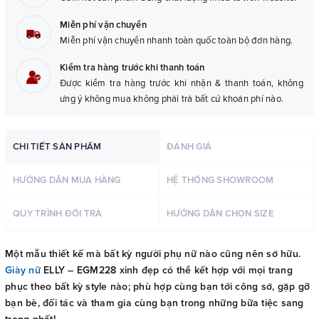
Miễn phí vận chuyển
Miễn phí vận chuyển nhanh toàn quốc toàn bộ đơn hàng.
Kiểm tra hàng trước khi thanh toán
Được kiểm tra hàng trước khi nhận & thanh toán, không
ưng ý không mua không phải trả bất cứ khoản phí nào.
CHI TIẾT SẢN PHẨM
ĐÁNH GIÁ
HƯỚNG DẪN MUA HÀNG
HỆ THỐNG SHOWROOM
QUY TRÌNH ĐỔI TRẢ
HƯỚNG DẪN CHỌN SIZE
Một mẫu thiết kế mà bất kỳ người phụ nữ nào cũng nên sở hữu.
Giày nữ
ELLY – EGM228 xinh đẹp có thể kết hợp với mọi trang
phục theo bất kỳ style nào; phù hợp cùng bạn tới công sở, gặp gỡ
bạn bè, đối tác và tham gia cùng bạn trong những bữa tiệc sang