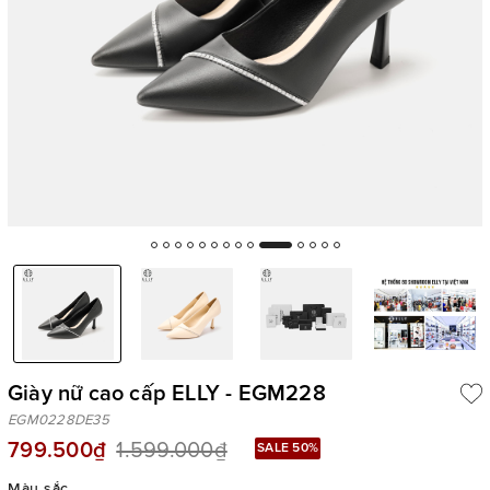
Giày nữ cao cấp ELLY - EGM228
EGM0228DE35
799.500₫
1.599.000₫
SALE 50%
Màu sắc