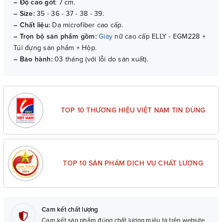
– Độ cao gót
: 7 cm.
– Size:
35 - 36 - 37 - 38 - 39.
– Chất liệu:
Da microfiber cao cấp.
– Trọn bộ sản phẩm gồm:
Giày
nữ cao cấp ELLY - EGM228 +
Túi đựng sản phẩm + Hộp.
– Bảo hành:
03 tháng (với lỗi do sản xuất).
TOP 10 THƯƠNG HIỆU VIỆT NAM TIN DÙNG
TOP 10 SẢN PHẨM DỊCH VỤ CHẤT LƯỢNG
Cam kết chất lượng
Cam kết sản phẩm đúng chất lượng miêu tả trên website.