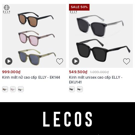
SALE 50%
Sản phẩm hiện có 2 phân loại màu: đen, nude
999.000₫
549.500₫
1.099.000₫
Kính mắt nữ cao cấp ELLY - EK144
Kính mắt unisex cao cấp ELLY -
EKU141