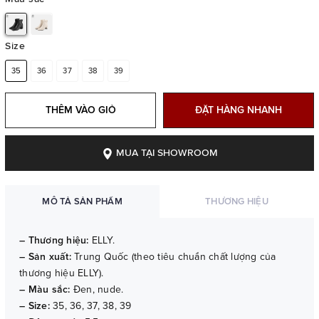
Size
35
36
37
38
39
THÊM VÀO GIỎ
ĐẶT HÀNG NHANH
MUA TẠI SHOWROOM
MÔ TẢ SẢN PHẨM
THƯƠNG HIỆU
– Thương hiệu:
ELLY.
– Sản xuất:
Trung Quốc (theo tiêu chuẩn chất lượng của
thương hiệu ELLY).
– Màu sắc:
Đen, nude.
– Size:
35, 36, 37, 38, 39