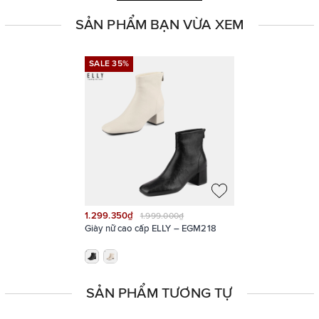
SẢN PHẨM BẠN VỪA XEM
SALE 35%
SALE 35%
1.299.350₫
1.999.000₫
Giày nữ cao cấp ELLY – EGM218
SẢN PHẨM TƯƠNG TỰ