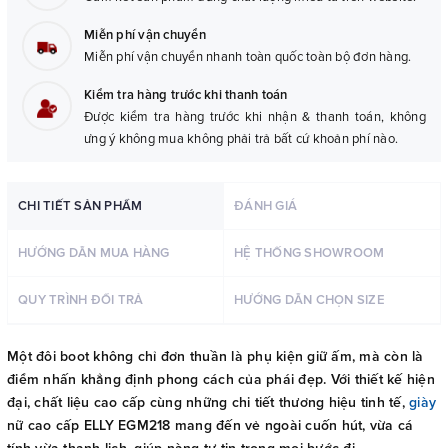
Miễn phí vận chuyển
Miễn phí vận chuyển nhanh toàn quốc toàn bộ đơn hàng.
Kiểm tra hàng trước khi thanh toán
Được kiểm tra hàng trước khi nhận & thanh toán, không
ưng ý không mua không phải trả bất cứ khoản phí nào.
CHI TIẾT SẢN PHẨM
ĐÁNH GIÁ
HƯỚNG DẪN MUA HÀNG
HỆ THỐNG SHOWROOM
QUY TRÌNH ĐỔI TRẢ
HƯỚNG DẪN CHỌN SIZE
Một đôi boot không chỉ đơn thuần là phụ kiện giữ ấm, mà còn là
điểm nhấn khẳng định phong cách của phái đẹp. Với thiết kế hiện
đại, chất liệu cao cấp cùng những chi tiết thương hiệu tinh tế,
giày
nữ cao cấp ELLY EGM218 mang đến vẻ ngoài cuốn hút, vừa cá