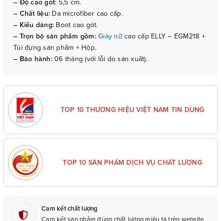
– Độ cao gót
: 5,5 cm.
– Chất liệu:
Da microfiber cao cấp.
– Kiểu dáng:
Boot cao gót.
– Trọn bộ sản phẩm gồm:
Giày nữ
cao cấp ELLY – EGM218 +
Túi đựng sản phẩm + Hộp.
– Bảo hành:
06 tháng (với lỗi do sản xuất).
TOP 10 THƯƠNG HIỆU VIỆT NAM TIN DÙNG
TOP 10 SẢN PHẨM DỊCH VỤ CHẤT LƯỢNG
Cam kết chất lượng
Cam kết sản phẩm đúng chất lượng miêu tả trên website.