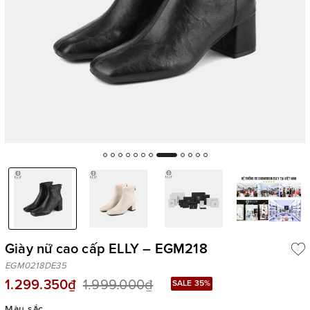
Giày nữ cao cấp ELLY – EGM218
EGM0218DE35
1.299.350₫
1.999.000₫
SALE 35%
Màu sắc