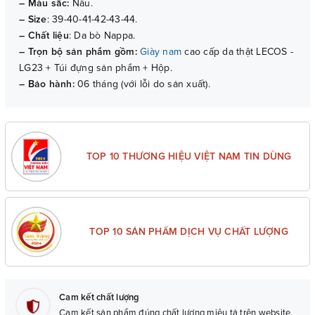
– Màu sắc:
Nâu.
–
Size
: 39-40-41-42-43-44.
– Chất liệu
: Da bò Nappa.
– Trọn bộ sản phẩm gồm:
Giày nam
cao cấp da thật LECOS -
LG23 + Túi đựng sản phẩm + Hộp.
– Bảo hành:
06 tháng (với lỗi do sản xuất).
TOP 10 THƯƠNG HIỆU VIỆT NAM TIN DÙNG
TOP 10 SẢN PHẨM DỊCH VỤ CHẤT LƯỢNG
Cam kết chất lượng
Cam kết sản phẩm đúng chất lượng miêu tả trên website.