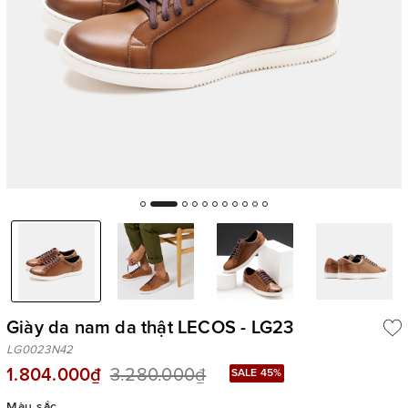
Giày da nam da thật LECOS - LG23
LG0023N42
1.804.000₫
3.280.000₫
SALE 45%
Màu sắc