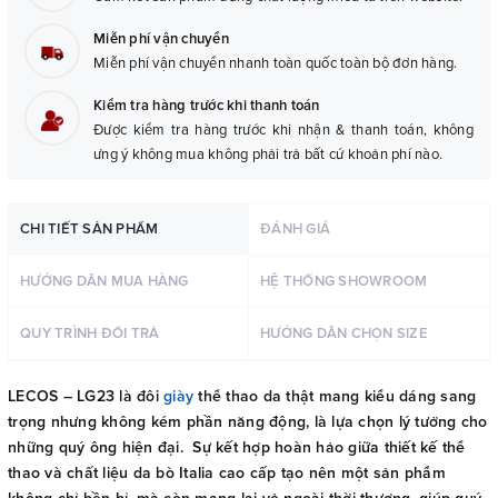
Miễn phí vận chuyển
Miễn phí vận chuyển nhanh toàn quốc toàn bộ đơn hàng.
Kiểm tra hàng trước khi thanh toán
Được kiểm tra hàng trước khi nhận & thanh toán, không
ưng ý không mua không phải trả bất cứ khoản phí nào.
CHI TIẾT SẢN PHẨM
ĐÁNH GIÁ
HƯỚNG DẪN MUA HÀNG
HỆ THỐNG SHOWROOM
QUY TRÌNH ĐỔI TRẢ
HƯỚNG DẪN CHỌN SIZE
LECOS – LG23 là đôi
giày
thể thao da thật mang kiểu dáng sang
trọng nhưng không kém phần năng động, là lựa chọn lý tưởng cho
những quý ông hiện đại. Sự kết hợp hoàn hảo giữa thiết kế thể
thao và chất liệu da bò Italia cao cấp tạo nên một sản phẩm