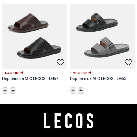
LECOS - LG23 là lựa chọn lý tưởng cho những ai yêu thích sự
sang trọng và tính năng động trong cuộc sống hàng ngày
1.640.000₫
1.560.000₫
Dép nam da MIC LECOS - LG57
Dép nam da MIC LECOS - LG53