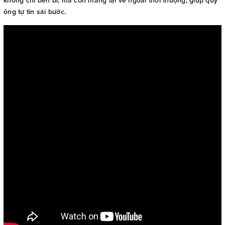
không chỉ bền bỉ, mà còn mang lại vẻ ngoài thời thượng, giúp quý
ông tự tin sải bước.