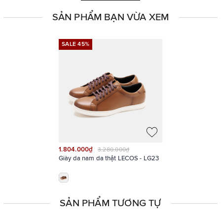
SẢN PHẨM BẠN VỪA XEM
SALE 45%
SALE 45%
1.804.000₫
3.280.000₫
Giày da nam da thật LECOS - LG23
SẢN PHẨM TƯƠNG TỰ