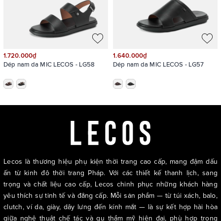
cảm giác hút mắt
1.720.000₫
1.640.000₫
Dép nam da MIC LECOS - LG58
Dép nam da MIC LECOS - LG57
Lecos là thương hiệu phụ kiện thời trang cao cấp, mang đậm dấu
ấn từ kinh đô thời trang Pháp. Với các thiết kế thanh lịch, sang
trọng và chất liệu cao cấp, Lecos chinh phục những khách hàng
yêu thích sự tinh tế và đẳng cấp. Mỗi sản phẩm — từ túi xách, balo,
clutch, ví da, giày, dây lưng đến kính mắt — là sự kết hợp hài hòa
giữa nghệ thuật chế tác và gu thẩm mỹ hiện đại, phù hợp trong