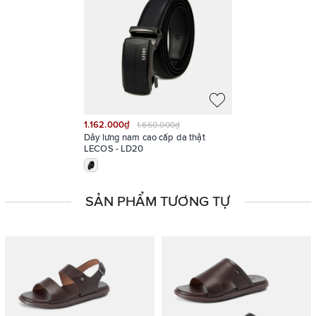
1.162.000₫
1.660.000₫
Dây lưng nam cao cấp da thật
LECOS - LD20
SẢN PHẨM TƯƠNG TỰ
Bề mặt khóa được xử lý kỹ lưỡng với hiệu ứng vân xước chéo,
kết hợp các mảng khối hình học tạo hình mũi tên đối xứng, tạo