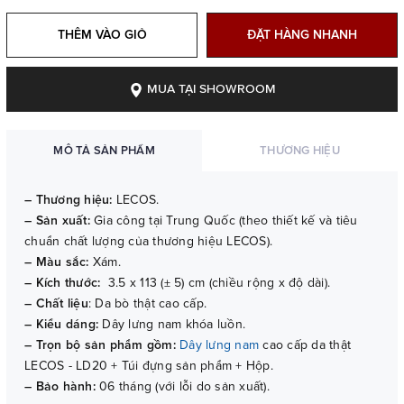
THÊM VÀO GIỎ
ĐẶT HÀNG NHANH
MUA TẠI SHOWROOM
MÔ TẢ SẢN PHẨM
THƯƠNG HIỆU
– Thương hiệu:
LECOS.
– Sản xuất:
Gia công tại Trung Quốc (theo thiết kế và tiêu
chuẩn chất lượng của thương hiệu LECOS).
– Màu sắc:
Xám.
– Kích thước:
3.5 x 113 (± 5) cm (chiều rộng x độ dài).
– Chất liệu
: Da bò thật cao cấp.
– Kiểu dáng:
Dây lưng nam khóa luồn.
– Trọn bộ sản phẩm gồm:
Dây lưng nam
cao cấp da thật
LECOS - LD20 + Túi đựng sản phẩm + Hộp.
– Bảo hành:
06 tháng (với lỗi do sản xuất).