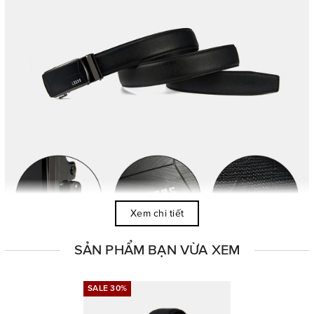
Xem chi tiết
SẢN PHẨM BẠN VỪA XEM
SALE 30%
SALE 30%