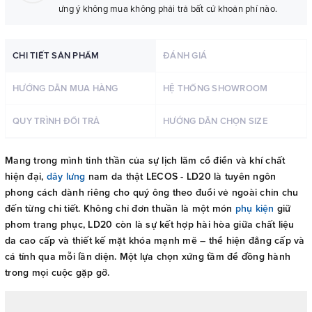
ưng ý không mua không phải trả bất cứ khoản phí nào.
CHI TIẾT SẢN PHẨM
ĐÁNH GIÁ
HƯỚNG DẪN MUA HÀNG
HỆ THỐNG SHOWROOM
QUY TRÌNH ĐỔI TRẢ
HƯỚNG DẪN CHỌN SIZE
Mang trong mình tinh thần của sự lịch lãm cổ điển và khí chất
hiện đại,
dây lưng
nam da thật LECOS - LD20 là tuyên ngôn
phong cách dành riêng cho quý ông theo đuổi vẻ ngoài chỉn chu
đến từng chi tiết. Không chỉ đơn thuần là một món
phụ kiện
giữ
phom trang phục, LD20 còn là sự kết hợp hài hòa giữa chất liệu
da cao cấp và thiết kế mặt khóa mạnh mẽ – thể hiện đẳng cấp và
cá tính qua mỗi lần diện. Một lựa chọn xứng tầm để đồng hành
trong mọi cuộc gặp gỡ.