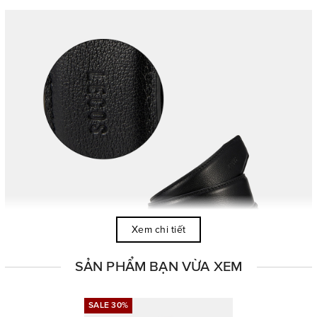
Xem chi tiết
SẢN PHẨM BẠN VỪA XEM
SALE 30%
SALE 30%