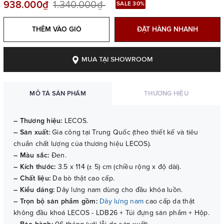
938.000₫
1.340.000₫
SALE 30%
THÊM VÀO GIỎ
ĐẶT HÀNG NHANH
MUA TẠI SHOWROOM
MÔ TẢ SẢN PHẨM
THƯƠNG HIỆU
– Thương hiệu:
LECOS.
– Sản xuất:
Gia công tại Trung Quốc (theo thiết kế và tiêu
chuẩn chất lượng của thương hiệu LECOS).
– Màu sắc:
Đen.
– Kích thước:
3.5 x 114 (± 5) cm (chiều rộng x độ dài).
– Chất liệu:
Da bò thật cao cấp.
– Kiểu dáng:
Dây lưng nam dùng cho đầu khóa luồn.
– Trọn bộ sản phẩm gồm:
Dây lưng nam
cao cấp da thật
không đầu khoá LECOS - LDB26 + Túi đựng sản phẩm + Hộp.