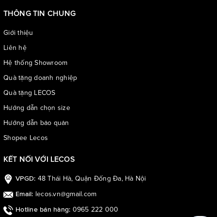
THÔNG TIN CHUNG
Giới thiệu
Liên hệ
Bề mặt da được hoàn thiện kỹ lưỡng với sắc độ nam tính, sang
trọng, dễ phối cùng đa dạng phong cách trang phục – từ công
Hệ thống Showroom
sở lịch lãm đến đời thường năng động
Quà tặng doanh nghiệp
Quà tặng LECOS
Hướng dẫn chọn size
Hướng dẫn bảo quản
Shopee Lecos
KẾT NỐI VỚI LECOS
48 Thái Hà, Quận Đống Đa, Hà Nội
VPGD:
lecos.vn@gmail.com
Email:
0965 222 000
Hotline bán hàng: