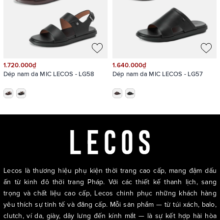
LECOS – LDB26 được chế tác từ da bò thật với vân da tự nhiên,
độ mềm dẻo linh hoạt nhưng vẫn đảm bảo độ bền vượt trội theo
thời gian
1.720.000₫
1.640.000₫
Dép nam da MIC LECOS - LG58
Dép nam da MIC LECOS - LG57
Lecos là thương hiệu phụ kiện thời trang cao cấp, mang đậm dấu
ấn từ kinh đô thời trang Pháp. Với các thiết kế thanh lịch, sang
trọng và chất liệu cao cấp, Lecos chinh phục những khách hàng
yêu thích sự tinh tế và đẳng cấp. Mỗi sản phẩm — từ túi xách, balo,
clutch, ví da, giày, dây lưng đến kính mắt — là sự kết hợp hài hòa