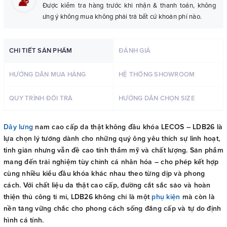
Được kiểm tra hàng trước khi nhận & thanh toán, không
ưng ý không mua không phải trả bất cứ khoản phí nào.
CHI TIẾT SẢN PHẨM
ĐÁNH GIÁ
HƯỚNG DẪN MUA HÀNG
HỆ THỐNG SHOWROOM
QUY TRÌNH ĐỔI TRẢ
HƯỚNG DẪN CHỌN SIZE
Dây lưng
nam cao cấp da thật không đầu khóa LECOS – LDB26 là
lựa chọn lý tưởng dành cho những quý ông yêu thích sự linh hoạt,
tinh giản nhưng vẫn đề cao tính thẩm mỹ và chất lượng. Sản phẩm
mang đến trải nghiệm tùy chỉnh cá nhân hóa – cho phép kết hợp
cùng nhiều kiểu đầu khóa khác nhau theo từng dịp và phong
cách. Với chất liệu da thật cao cấp, đường cắt sắc sảo và hoàn
thiện thủ công tỉ mỉ, LDB26 không chỉ là một
phụ kiện
mà còn là
nền tảng vững chắc cho phong cách sống đẳng cấp và tự do định
hình cá tính.