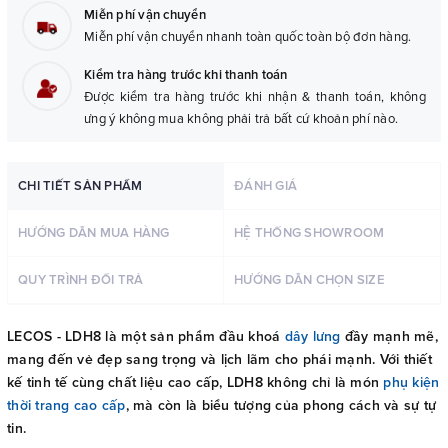
Miễn phí vận chuyển
Miễn phí vận chuyển nhanh toàn quốc toàn bộ đơn hàng.
Kiểm tra hàng trước khi thanh toán
Được kiểm tra hàng trước khi nhận & thanh toán, không
ưng ý không mua không phải trả bất cứ khoản phí nào.
CHI TIẾT SẢN PHẨM
ĐÁNH GIÁ
HƯỚNG DẪN MUA HÀNG
HỆ THỐNG SHOWROOM
QUY TRÌNH ĐỔI TRẢ
HƯỚNG DẪN CHỌN SIZE
LECOS - LDH8 là một sản phẩm đầu khoá
dây lưng
đầy mạnh mẽ,
mang đến vẻ đẹp sang trọng và lịch lãm cho phái mạnh. Với thiết
kế tinh tế cùng chất liệu cao cấp, LDH8 không chỉ là món
phụ kiện
thời trang cao cấp
, mà còn là biểu tượng của phong cách và sự tự
tin.