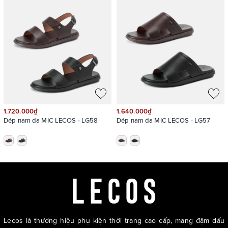
Từng chi tiết trên đầu khoá đều được thiết kế tỉ mỉ, công phu
1.720.000₫
1.640.000₫
Dép nam da MIC LECOS - LG58
Dép nam da MIC LECOS - LG57
Lecos là thương hiệu phụ kiện thời trang cao cấp, mang đậm dấu