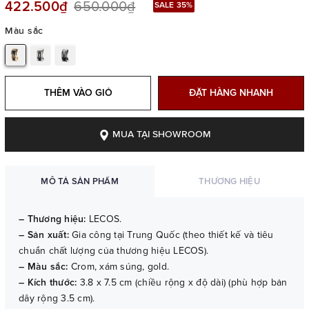
422.500₫
650.000₫
SALE 35%
Màu sắc
THÊM VÀO GIỎ
ĐẶT HÀNG NHANH
MUA TẠI SHOWROOM
MÔ TẢ SẢN PHẨM
THƯƠNG HIỆU
– Thương hiệu:
LECOS.
– Sản xuất:
Gia công tại Trung Quốc (theo thiết kế và tiêu
chuẩn chất lượng của thương hiệu LECOS).
– Màu sắc:
Crom, xám súng, gold.
– Kích thước:
3.8 x 7.5 cm (chiều rộng x độ dài) (phù hợp bản
dây rộng 3.5 cm).