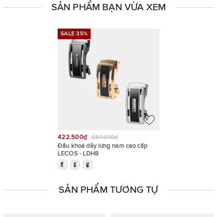
Sản phẩm hiện có ba màu: crom, gold và xám
SẢN PHẨM BẠN VỪA XEM
SALE 35%
SALE 35%
422.500₫
650.000₫
Đầu khoá dây lưng nam cao cấp
LECOS - LDH8
SẢN PHẨM TƯƠNG TỰ