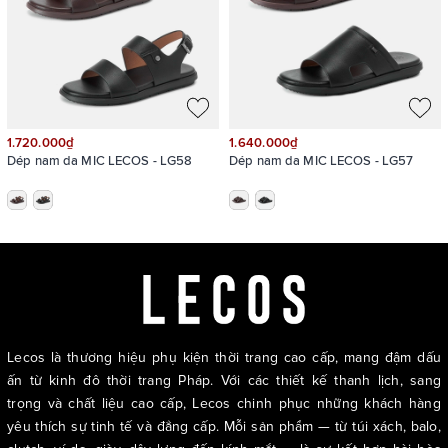
Mặt khoá sở hữu thiết kế vuông vức, khỏe khoắn, mang tinh
thần hiện đại pha lẫn cổ điển – phù hợp với gu thẩm mỹ của
những quý ông yêu thích phong cách tối giản nhưng vẫn muốn
tạo điểm nhấn rõ nét
1.720.000₫
1.640.000₫
Dép nam da MIC LECOS - LG58
Dép nam da MIC LECOS - LG57
Lecos là thương hiệu phụ kiện thời trang cao cấp, mang đậm dấu
ấn từ kinh đô thời trang Pháp. Với các thiết kế thanh lịch, sang
trọng và chất liệu cao cấp, Lecos chinh phục những khách hàng
yêu thích sự tinh tế và đẳng cấp. Mỗi sản phẩm — từ túi xách, balo,