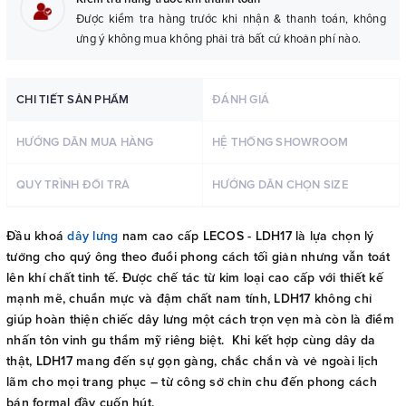
Được kiểm tra hàng trước khi nhận & thanh toán, không
ưng ý không mua không phải trả bất cứ khoản phí nào.
CHI TIẾT SẢN PHẨM
ĐÁNH GIÁ
HƯỚNG DẪN MUA HÀNG
HỆ THỐNG SHOWROOM
QUY TRÌNH ĐỔI TRẢ
HƯỚNG DẪN CHỌN SIZE
Đầu khoá
dây lưng
nam cao cấp LECOS - LDH17 là lựa chọn lý
tưởng cho quý ông theo đuổi phong cách tối giản nhưng vẫn toát
lên khí chất tinh tế. Được chế tác từ kim loại cao cấp với thiết kế
mạnh mẽ, chuẩn mực và đậm chất nam tính, LDH17 không chỉ
giúp hoàn thiện chiếc dây lưng một cách trọn vẹn mà còn là điểm
nhấn tôn vinh gu thẩm mỹ riêng biệt. Khi kết hợp cùng dây da
thật, LDH17 mang đến sự gọn gàng, chắc chắn và vẻ ngoài lịch
lãm cho mọi trang phục – từ công sở chỉn chu đến phong cách
bán formal đầy cuốn hút.