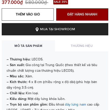
377.000₫
580.000₫
SALE 35%
THÊM VÀO GIỎ
ĐẶT HÀNG NHANH
MUA TẠI SHOWROOM
MÔ TẢ SẢN PHẨM
THƯƠNG HIỆU
– Thương hiệu:
LECOS.
– Sản xuất:
Gia công tại Trung Quốc (theo thiết kế và tiêu
chuẩn chất lượng của thương hiệu LECOS).
– Màu sắc:
Xám.
– Kích thước:
4 x 8 cm (chiều rộng x độ dài) (phù hợp bản
dây rộng 3.5 cm).
– Chất liệu:
Kim loại.
– Kiểu dáng:
Mặt dây lưng khóa luồn.
– Trọn bộ sản phẩm gồm:
Đầu khoá
dây lưng nam
cao cấp