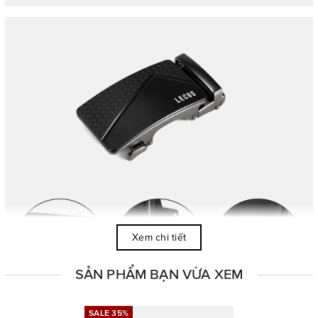
Xem chi tiết
SẢN PHẨM BẠN VỪA XEM
SALE 35%
SALE 35%